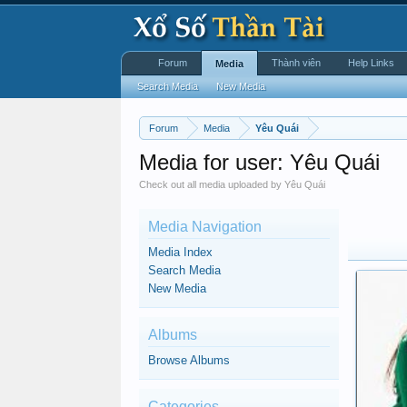
Forum
Thành viên
Help Links
Media
Search Media
New Media
Forum
Media
Yêu Quái
Media for user: Yêu Quái
Check out all media uploaded by Yêu Quái
Media Navigation
Media Index
Search Media
New Media
Albums
Browse Albums
Categories