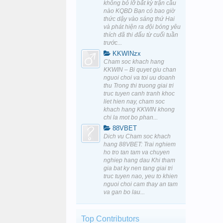
không bỏ lỡ bất kỳ trận cầu
nào KQBD Bạn có bao giờ
thức dậy vào sáng thứ Hai
và phát hiện ra đội bóng yêu
thích đã thi đấu từ cuối tuần
trước...
KKWINzx
Cham soc khach hang
KKWIN – Bi quyet giu chan
nguoi choi va toi uu doanh
thu Trong thi truong giai tri
truc tuyen canh tranh khoc
liet hien nay, cham soc
khach hang KKWIN khong
chi la mot bo phan...
88VBET
Dich vu Cham soc khach
hang 88VBET: Trai nghiem
ho tro tan tam va chuyen
nghiep hang dau Khi tham
gia bat ky nen tang giai tri
truc tuyen nao, yeu to khien
nguoi choi cam thay an tam
va gan bo lau...
Top Contributors