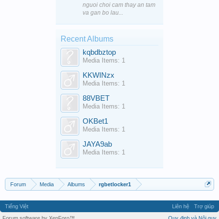
nguoi choi cam thay an tam
va gan bo lau...
Recent Albums
kqbdbztop
Media Items: 1
KKWINzx
Media Items: 1
88VBET
Media Items: 1
OKBet1
Media Items: 1
JAYA9ab
Media Items: 1
Forum
Media
Albums
rgbetlocker1
Tiếng Việt
Liên hệ
Trợ giúp
Forum software by XenForo™
Quy định và Nội quy