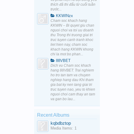
thích đã thi đấu từ cuối tuần
trước...
KKWINzx
Cham soc khach hang
KKWIN – Bi quyet giu chan
nguoi choi va toi uu doanh
thu Trong thi truong giai tri
truc tuyen canh tranh khoc
liet hien nay, cham soc
khach hang KKWIN khong
chi la mot bo phan...
88VBET
Dich vu Cham soc khach
hang 88VBET: Trai nghiem
ho tro tan tam va chuyen
nghiep hang dau Khi tham
gia bat ky nen tang giai tri
truc tuyen nao, yeu to khien
nguoi choi cam thay an tam
va gan bo lau...
Recent Albums
kqbdbztop
Media Items: 1