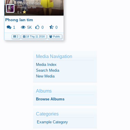
Phong lan tim
Phong lan tim
0 x
Phong lan tim
1
5K
0
0
2
18 Thg 11 2016
Public
Media Navigation
Media Index
Search Media
New Media
Albums
Browse Albums
Categories
Example Category