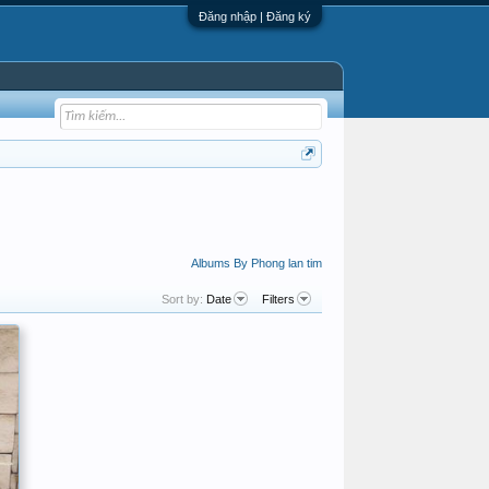
Đăng nhập | Đăng ký
Albums By Phong lan tim
Sort by:
Date
Filters