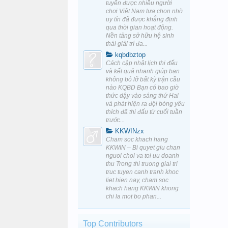
tuyến được nhiều người
chơi Việt Nam lựa chọn nhờ
uy tín đã được khẳng định
qua thời gian hoạt động.
Nền tảng sở hữu hệ sinh
thái giải trí đa...
kqbdbztop
Cách cập nhật lịch thi đấu
và kết quả nhanh giúp bạn
không bỏ lỡ bất kỳ trận cầu
nào KQBD Bạn có bao giờ
thức dậy vào sáng thứ Hai
và phát hiện ra đội bóng yêu
thích đã thi đấu từ cuối tuần
trước...
KKWINzx
Cham soc khach hang
KKWIN – Bi quyet giu chan
nguoi choi va toi uu doanh
thu Trong thi truong giai tri
truc tuyen canh tranh khoc
liet hien nay, cham soc
khach hang KKWIN khong
chi la mot bo phan...
Top Contributors