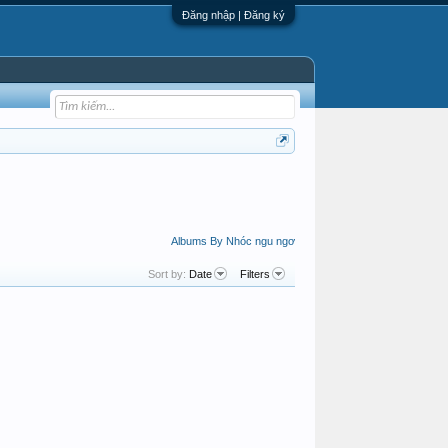
Đăng nhập | Đăng ký
Albums By Nhóc ngu ngơ
Sort by:
Date
Filters