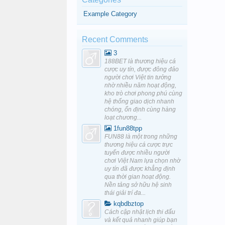
Example Category
Recent Comments
3
188BET là thương hiệu cá
cược uy tín, được đông đảo
người chơi Việt tin tưởng
nhờ nhiều năm hoạt động,
kho trò chơi phong phú cùng
hệ thống giao dịch nhanh
chóng, ổn định cùng hàng
loạt chương...
1fun88tpp
FUN88 là một trong những
thương hiệu cá cược trực
tuyến được nhiều người
chơi Việt Nam lựa chọn nhờ
uy tín đã được khẳng định
qua thời gian hoạt động.
Nền tảng sở hữu hệ sinh
thái giải trí đa...
kqbdbztop
Cách cập nhật lịch thi đấu
và kết quả nhanh giúp bạn