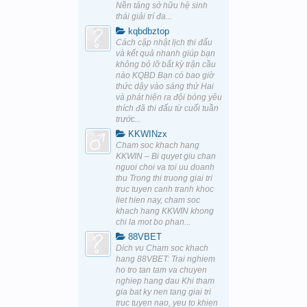
Nền tảng sở hữu hệ sinh
thái giải trí đa...
kqbdbztop
Cách cập nhật lịch thi đấu
và kết quả nhanh giúp bạn
không bỏ lỡ bất kỳ trận cầu
nào KQBD Bạn có bao giờ
thức dậy vào sáng thứ Hai
và phát hiện ra đội bóng yêu
thích đã thi đấu từ cuối tuần
trước...
KKWINzx
Cham soc khach hang
KKWIN – Bi quyet giu chan
nguoi choi va toi uu doanh
thu Trong thi truong giai tri
truc tuyen canh tranh khoc
liet hien nay, cham soc
khach hang KKWIN khong
chi la mot bo phan...
88VBET
Dich vu Cham soc khach
hang 88VBET: Trai nghiem
ho tro tan tam va chuyen
nghiep hang dau Khi tham
gia bat ky nen tang giai tri
truc tuyen nao, yeu to khien