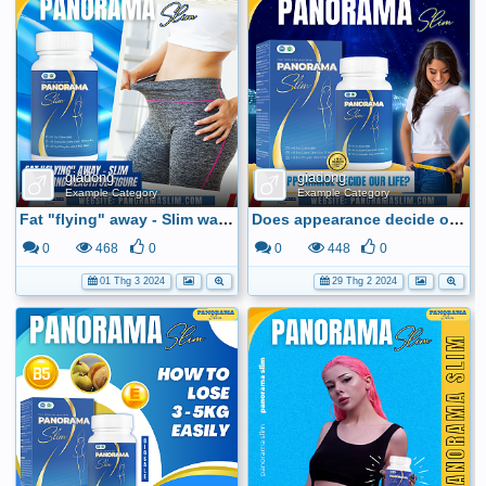
giadong
giadong
Example Category
Example Category
Fat "flying" away - Slim waist and beautiful figure
Does appearance decide our life?
0
468
0
0
448
0
01 Thg 3 2024
29 Thg 2 2024