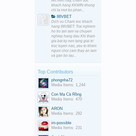
liet hien nay, cham soc
khach hang KKWIN khong
chi la mot bo phan...
88VBET
Dich vu Cham soc khach
hang 88VBET: Trai nghiem
ho tro tan tam va chuyen
nghiep hang dau Khi tham
gia bat ky nen tang giai tri
truc tuyen nao, yeu to khien
nguoi choi cam thay an tam
va gan bo lau...
Top Contributors
phongnha72
Media Items: 1,244
Con Ma Cà Rồng
Media Items: 470
ARON
Media Items: 292
im-possible
Media Items: 231