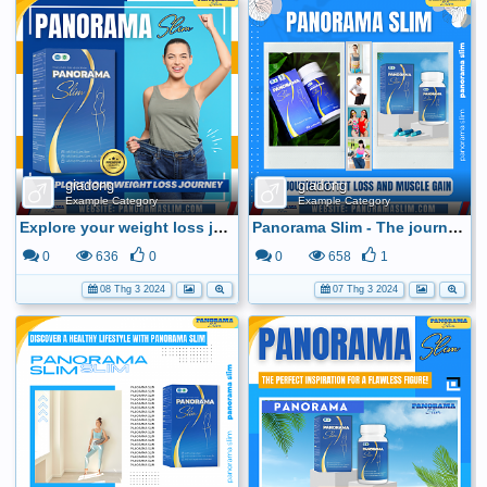
giadong
giadong
Example Category
Example Category
Explore your weight loss journey with Panorama Slim
Panorama Slim - The journey of fat loss and muscle gain
0
636
0
0
658
1
08 Thg 3 2024
07 Thg 3 2024