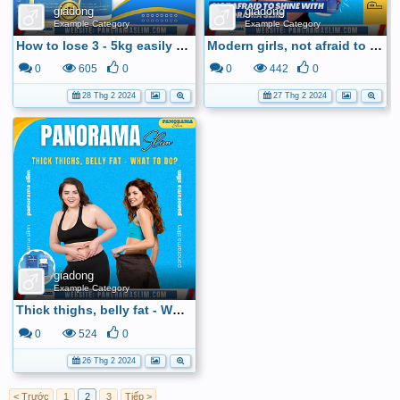
giadong
giadong
Example Category
Example Category
How to lose 3 - 5kg easily with Panorama Slim
Modern girls, not afraid to shine
0
605
0
0
442
0
28 Thg 2 2024
27 Thg 2 2024
giadong
Example Category
Thick thighs, belly fat - What to do?
0
524
0
26 Thg 2 2024
< Trước
1
2
3
Tiếp >