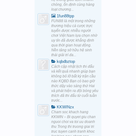
chóng, ổn định cùng hàng
loạt chương...
1fun88tpp
FUN88 là một trong những
thương hiệu cá cược trực
tuyến được nhiều người
chơi Việt Nam lựa chọn nhờ
uy tín đã được khẳng định
qua thời gian hoạt động.
Nền tảng sở hữu hệ sinh
thái giải trí đa...
kqbdbztop
Cách cập nhật lịch thi đấu
và kết quả nhanh giúp bạn
không bỏ lỡ bất kỳ trận cầu
nào KQBD Bạn có bao giờ
thức dậy vào sáng thứ Hai
và phát hiện ra đội bóng yêu
thích đã thi đấu từ cuối tuần
trước...
KKWINzx
Cham soc khach hang
KKWIN – Bi quyet giu chan
nguoi choi va toi uu doanh
thu Trong thi truong giai tri
truc tuyen canh tranh khoc