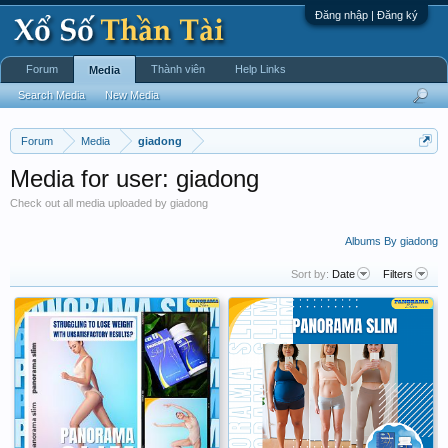
Đăng nhập | Đăng ký
Forum
Thành viên
Help Links
Media
Search Media
New Media
Forum
Media
giadong
Media for user: giadong
Check out all media uploaded by giadong
Albums By giadong
Sort by:
Date
Filters