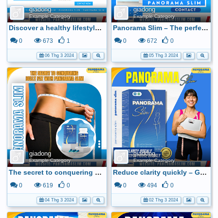
giadong
giadong
Example Category
Example Category
Discover a healthy lifestyle with Panorama Slim
Panorama Slim – The perfect inspiration for a flawless figure!
0
673
1
0
672
0
06 Thg 3 2024
05 Thg 3 2024
giadong
giadong
Example Category
Example Category
The secret to conquering belly fat with Panorama Slim
Reduce clarity quickly – Get beautiful figure quickly
0
619
0
0
494
0
04 Thg 3 2024
02 Thg 3 2024