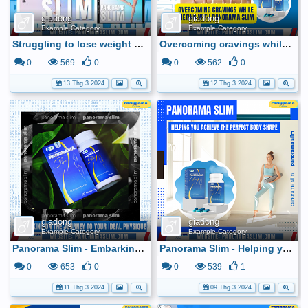
giadong
giadong
Example Category
Example Category
Struggling to lose weight with unsatisfactory results?
Overcoming cravings while dieting with Panorama Slim
0
569
0
0
562
0
13 Thg 3 2024
12 Thg 3 2024
giadong
giadong
Example Category
Example Category
Panorama Slim - Embarking on the journey to your ideal physique
Panorama Slim - Helping you achieve the perfect body shape
0
653
0
0
539
1
11 Thg 3 2024
09 Thg 3 2024