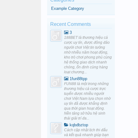
Example Category
Recent Comments
3
188BET là thương hiệu cá
cược uy tín, được đông đảo
người chơi Việt tin tưởng
nhờ nhiều năm hoạt động,
kho trò chơi phong phú cùng
hệ thống giao dịch nhanh
chóng, ổn định cùng hàng
loạt chương...
1fun88tpp
FUN88 là một trong những
thương hiệu cá cược trực
tuyến được nhiều người
chơi Việt Nam lựa chọn nhờ
uy tín đã được khẳng định
qua thời gian hoạt động.
Nền tảng sở hữu hệ sinh
thái giải trí đa...
kqbdbztop
Cách cập nhật lịch thi đấu
và kết quả nhanh giúp bạn