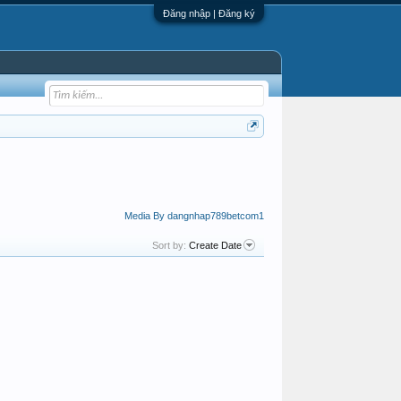
Đăng nhập | Đăng ký
Media By dangnhap789betcom1
Sort by:
Create Date