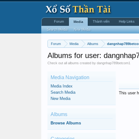
Forum
Thành viên
Help Links
Media
Search Media
New Media
Forum
Media
Albums
dangnhap789betc
Albums for user: dangnha
Check out all albums created by dangnhap789betcom1
Media Navigation
Media Index
Search Media
This user 
New Media
Albums
Browse Albums
Categories