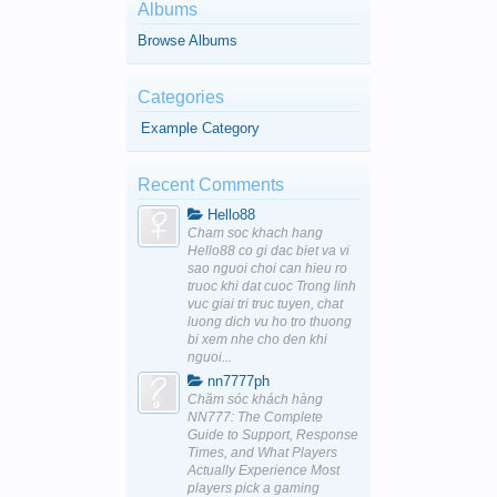
Albums
Browse Albums
Categories
Example Category
Recent Comments
Hello88
Cham soc khach hang
Hello88 co gi dac biet va vi
sao nguoi choi can hieu ro
truoc khi dat cuoc Trong linh
vuc giai tri truc tuyen, chat
luong dich vu ho tro thuong
bi xem nhe cho den khi
nguoi...
nn7777ph
Chăm sóc khách hàng
NN777: The Complete
Guide to Support, Response
Times, and What Players
Actually Experience Most
players pick a gaming