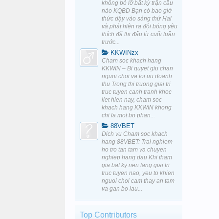
không bỏ lỡ bất kỳ trận cầu
nào KQBD Bạn có bao giờ
thức dậy vào sáng thứ Hai
và phát hiện ra đội bóng yêu
thích đã thi đấu từ cuối tuần
trước...
KKWINzx
Cham soc khach hang
KKWIN – Bi quyet giu chan
nguoi choi va toi uu doanh
thu Trong thi truong giai tri
truc tuyen canh tranh khoc
liet hien nay, cham soc
khach hang KKWIN khong
chi la mot bo phan...
88VBET
Dich vu Cham soc khach
hang 88VBET: Trai nghiem
ho tro tan tam va chuyen
nghiep hang dau Khi tham
gia bat ky nen tang giai tri
truc tuyen nao, yeu to khien
nguoi choi cam thay an tam
va gan bo lau...
Top Contributors