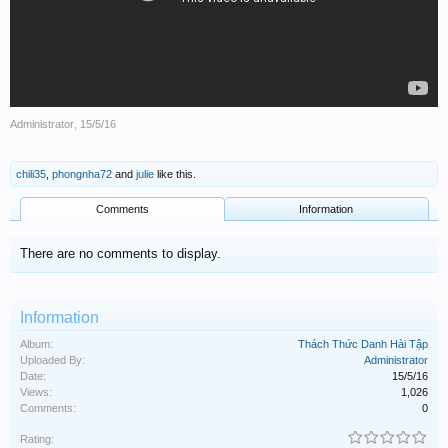
Administrator
,
15/5/16
chili35
,
phongnha72
and
julie
like this.
Comments
Information
There are no comments to display.
Information
Album:
Thách Thức Danh Hài Tập
Uploaded By:
Administrator
Date:
15/5/16
Views:
1,026
Comments:
0
Rating: