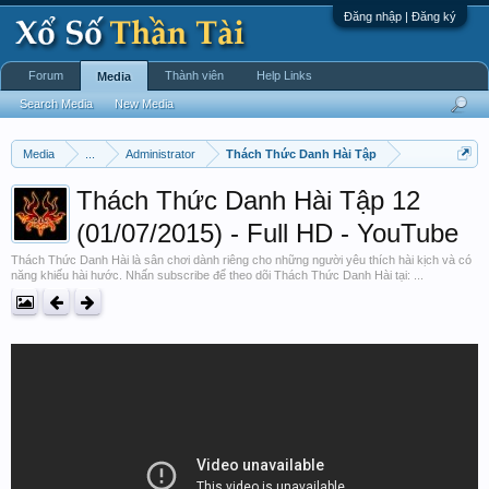
Đăng nhập | Đăng ký
Forum
Thành viên
Help Links
Media
Search Media
New Media
Media
...
Administrator
Thách Thức Danh Hài Tập
Thách Thức Danh Hài Tập 12
(01/07/2015) - Full HD - YouTube
Thách Thức Danh Hài là sân chơi dành riêng cho những người yêu thích hài kịch và có
năng khiếu hài hước. Nhấn subscribe để theo dõi Thách Thức Danh Hài tại: ...