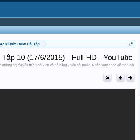
hách Thức Danh Hài Tập
Tập 10 (17/6/2015) - Full HD - YouTube
 những người yêu thích hài kịch và có năng khiếu hài hước. Nhấn subscribe để theo dõi