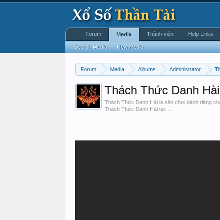
Forum
Thành viên
Help Links
Media
Search Media
New Media
Forum
Media
Albums
Administrator
T
Thách Thức Danh Hài 
Thách Thức Danh Hài là sân chơi dành riêng cho
Thách Thức Danh Hài tại: ...