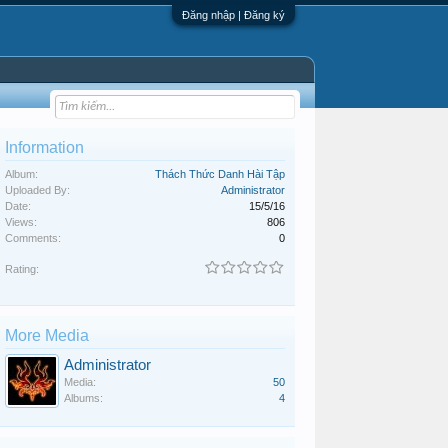
Đăng nhập | Đăng ký
Information
Album:
Thách Thức Danh Hài Tập
Uploaded By:
Administrator
Date:
15/5/16
Views:
806
Comments:
0
Rating:
More Media
Administrator
Media:
50
Albums:
4