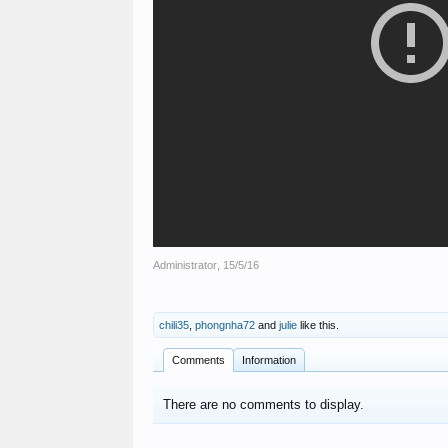
Administrator
,
15/5/16
chili35
,
phongnha72
and
julie
like this.
Comments
Information
There are no comments to display.