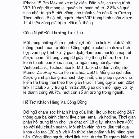
iPhone 15 Pro Max và xe máy điện. Đặc biệt, chương trình
VIP 10 cấp độ mang lại quyền lợi hoàn trả tới 2.8% và quà
sinh nhật trị giá 5 triệu đồng cho thành viên cấp Kim Cương.
Theo thống kê nội bộ, người chơi VIP trung bình nhận được
12.4 triệu đồng giá trị ưu đãi mỗi tháng.
Công Nghệ Đổi Thưởng Tức Thời
Một trong những điểm mạnh vượt trội của link Hitclub là hệ
thống thanh toán tự động. Công nghệ blockchain được tích
hợp vào quy trình xử lý giao dịch, đảm bảo mọi lệnh nạp rút
được hoàn tất trong vòng 30 giây. Hệ thống hỗ trợ hơn 15
kênh thanh toán khác nhau, từ ngân hàng nội địa như
Vietcombank, Techcombank, MB Bank cho đến ví điện tử
Momo, ZaloPay và cả tiền mã hóa USDT. Mỗi giao dịch đều
được ghi nhận bằng mã hash duy nhất, cho phép người chơi
kiểm tra trạng thái theo thời gian thực. Trong quý 2 năm 2024,
link Hitclub xử lý trung bình 12.000 giao dịch mỗi ngày với tỷ
lệ thành công 99.7%, một con số ấn tượng trong ngành.
Hỗ Trợ Khách Hàng Và Cộng Đồng
Đội ngũ chăm sóc khách hàng của link Hitclub hoạt động 24/7
thông qua ba kênh chính: live chat, email và hotline. Thời gian
phản hồi trung bình cho live chat chỉ 18 giây, nhanh hơn 40%
so với tiêu chuẩn ngành. Mỗi nhân viên hỗ trợ đều trải qua
khóa đào tạo 120 giờ về kiến thức sản phẩm và kỹ năng giao
tiếp. Cộng đồng người chơi link Hitclub trên Telegram hiện có