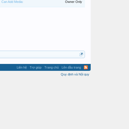
Can Add Media:
Owner Only
Liên hệ
Trợ giúp
Trang chủ
Lên đầu trang
Quy định và Nội quy