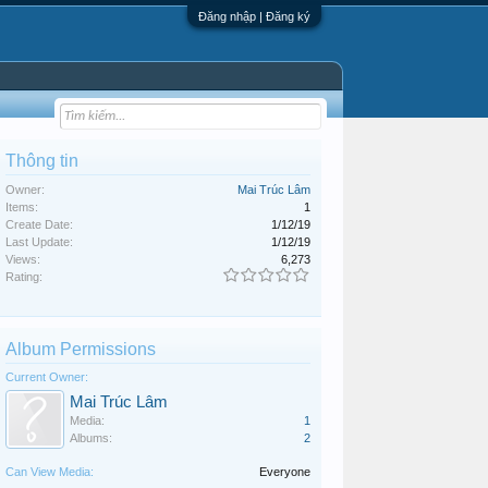
Đăng nhập | Đăng ký
Thông tin
Owner:
Mai Trúc Lâm
Items:
1
Create Date:
1/12/19
Last Update:
1/12/19
Views:
6,273
Rating:
Album Permissions
Current Owner:
Mai Trúc Lâm
Media:
1
Albums:
2
Can View Media:
Everyone