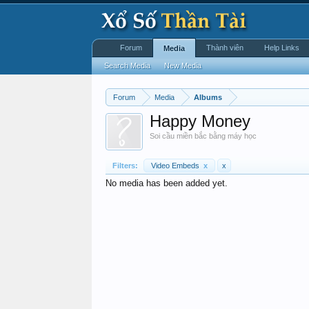
Forum
Thành viên
Help Links
Media
Search Media
New Media
Forum
Media
Albums
Happy Money
Soi cầu miền bắc bằng máy học
Filters:
Video Embeds
x
x
No media has been added yet.