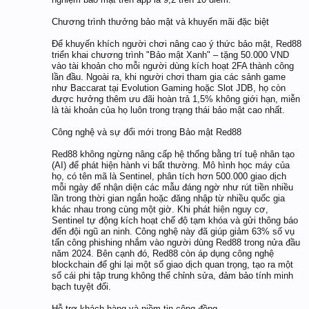
Chương trình thưởng bảo mật và khuyến mãi đặc biệt
Để khuyến khích người chơi nâng cao ý thức bảo mật, Red88
triển khai chương trình "Bảo mật Xanh" – tặng 50.000 VND
vào tài khoản cho mỗi người dùng kích hoạt 2FA thành công
lần đầu. Ngoài ra, khi người chơi tham gia các sảnh game
như Baccarat tại Evolution Gaming hoặc Slot JDB, họ còn
được hưởng thêm ưu đãi hoàn trả 1,5% không giới hạn, miễn
là tài khoản của họ luôn trong trạng thái bảo mật cao nhất.
Công nghệ và sự đổi mới trong Bảo mật Red88
Red88 không ngừng nâng cấp hệ thống bằng trí tuệ nhân tạo
(AI) để phát hiện hành vi bất thường. Mô hình học máy của
họ, có tên mã là Sentinel, phân tích hơn 500.000 giao dịch
mỗi ngày để nhận diện các mẫu đáng ngờ như rút tiền nhiều
lần trong thời gian ngắn hoặc đăng nhập từ nhiều quốc gia
khác nhau trong cùng một giờ. Khi phát hiện nguy cơ,
Sentinel tự động kích hoạt chế độ tạm khóa và gửi thông báo
đến đội ngũ an ninh. Công nghệ này đã giúp giảm 63% số vụ
tấn công phishing nhắm vào người dùng Red88 trong nửa đầu
năm 2024. Bên cạnh đó, Red88 còn áp dụng công nghệ
blockchain để ghi lại một số giao dịch quan trọng, tạo ra một
sổ cái phi tập trung không thể chỉnh sửa, đảm bảo tính minh
bạch tuyệt đối.
Hỗ trợ khách hàng và niềm tin cộng đồng