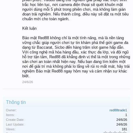
trắc học liên tục, nơi camera điện thoại sẽ quét khuôn mặt
người dùng mỗi 5 phút trong phiên chơi, mà không làm gián
đoạn trải nghiệm. Nếu thành công, điều này sẽ đặt ra một tiêu
chuẩn mới cho toàn ngành.
Kết luận
Bảo mật Red88 không chỉ là một tính năng, mà là nền tảng
vững chắc giúp người chơi tự tin khám phá thế giới game đa
dạng từ Baccarat, Sicbo đến hàng trăm slot game hấp dẫn.
Với công nghệ mã hóa hàng đầu, xác thực đa lớp, và đội ngũ
hỗ trợ tận tâm, Red88 đã khẳng định vị thế là một trong những
sân chơi an toàn nhất hiện nay. Nếu bạn đang tìm kiếm một
nơi để giải trí mà không phải lo lắng về rủi ro mất mát, hãy trải
nghiệm Bảo mật Red88 ngay hôm nay và cảm nhận sự khác
biệt.
24/6/26
Thông tin
Owner:
red88trade1
Items:
1
Create Date:
24/6/26
Last Update:
24/6/26
Views:
181