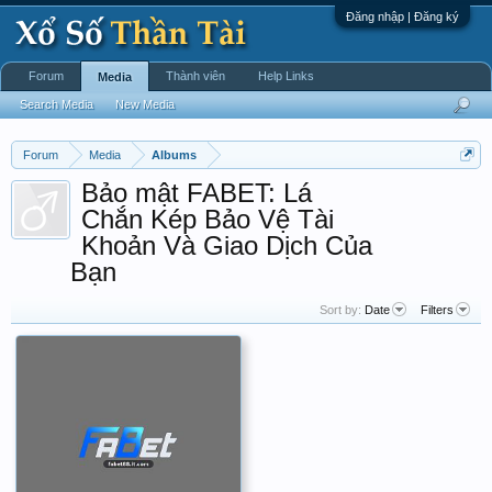
Đăng nhập | Đăng ký
Forum
Thành viên
Help Links
Media
Search Media
New Media
Forum
Media
Albums
Bảo mật FABET: Lá
Chắn Kép Bảo Vệ Tài
Khoản Và Giao Dịch Của
Bạn
Sort by:
Date
Filters