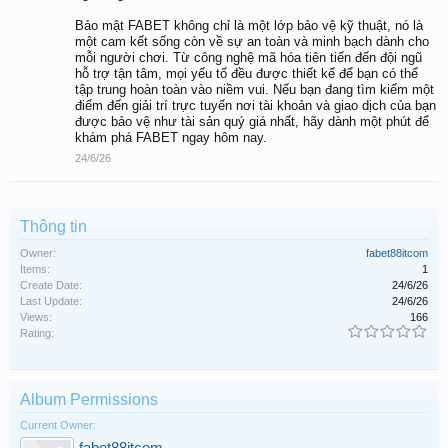
Bảo mật FABET không chỉ là một lớp bảo vệ kỹ thuật, nó là
một cam kết sống còn về sự an toàn và minh bạch dành cho
mỗi người chơi. Từ công nghệ mã hóa tiên tiến đến đội ngũ
hỗ trợ tận tâm, mọi yếu tố đều được thiết kế để bạn có thể
tập trung hoàn toàn vào niềm vui. Nếu bạn đang tìm kiếm một
điểm đến giải trí trực tuyến nơi tài khoản và giao dịch của bạn
được bảo vệ như tài sản quý giá nhất, hãy dành một phút để
khám phá FABET ngay hôm nay.
24/6/26
Thông tin
Owner:
fabet88itcom
Items:
1
Create Date:
24/6/26
Last Update:
24/6/26
Views:
166
Rating:
Album Permissions
Current Owner: