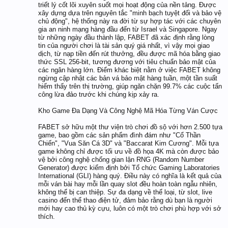
triết lý cốt lõi xuyên suốt mọi hoạt động của nền tảng. Được
xây dựng dựa trên nguyên tắc "minh bạch tuyệt đối và bảo vệ
chủ động", hệ thống này ra đời từ sự hợp tác với các chuyên
gia an ninh mạng hàng đầu đến từ Israel và Singapore. Ngay
từ những ngày đầu thành lập, FABET đã xác định rằng lòng
tin của người chơi là tài sản quý giá nhất, vì vậy mọi giao
dịch, từ nạp tiền đến rút thưởng, đều được mã hóa bằng giao
thức SSL 256-bit, tương đương với tiêu chuẩn bảo mật của
các ngân hàng lớn. Điểm khác biệt nằm ở việc FABET không
ngừng cập nhật các bản vá bảo mật hàng tuần, một tần suất
hiếm thấy trên thị trường, giúp ngăn chặn 99.7% các cuộc tấn
công lừa đảo trước khi chúng kịp xảy ra.
Kho Game Đa Dạng Và Công Nghệ Mã Hóa Từng Ván Cược
FABET sở hữu một thư viện trò chơi đồ sộ với hơn 2.500 tựa
game, bao gồm các sản phẩm đình đám như "Cổ Thần
Chiến", "Vua Săn Cá 3D" và "Baccarat Kim Cương". Mỗi tựa
game không chỉ được tối ưu về đồ họa 4K mà còn được bảo
vệ bởi công nghệ chống gian lận RNG (Random Number
Generator) được kiểm định bởi Tổ chức Gaming Laboratories
International (GLI) hàng quý. Điều này có nghĩa là kết quả của
mỗi ván bài hay mỗi lần quay slot đều hoàn toàn ngẫu nhiên,
không thể bị can thiệp. Sự đa dạng về thể loại, từ slot, live
casino đến thể thao điện tử, đảm bảo rằng dù bạn là người
mới hay cao thủ kỳ cựu, luôn có một trò chơi phù hợp với sở
thích.