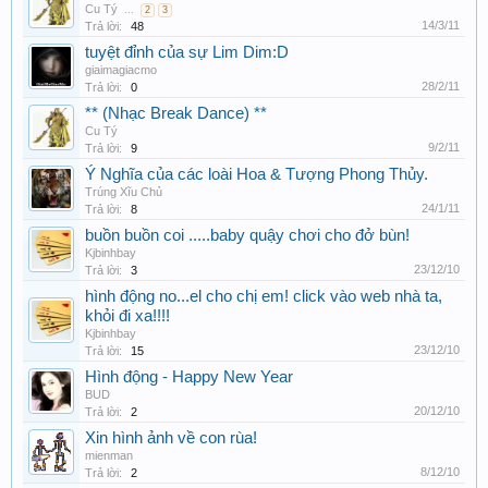
Cu Tý
...
2
3
14/3/11
Trả lời:
48
tuyệt đỉnh của sự Lim Dim:D
giaimagiacmo
28/2/11
Trả lời:
0
** (Nhạc Break Dance) **
Cu Tý
9/2/11
Trả lời:
9
Ý Nghĩa của các loài Hoa & Tượng Phong Thủy.
Trúng Xĩu Chủ
24/1/11
Trả lời:
8
buồn buồn coi .....baby quậy chơi cho đở bùn!
Kjbinhbay
23/12/10
Trả lời:
3
hình động no...el cho chị em! click vào web nhà ta,
khỏi đi xa!!!!
Kjbinhbay
23/12/10
Trả lời:
15
Hình động - Happy New Year
BUD
20/12/10
Trả lời:
2
Xin hình ảnh về con rùa!
mienman
8/12/10
Trả lời:
2