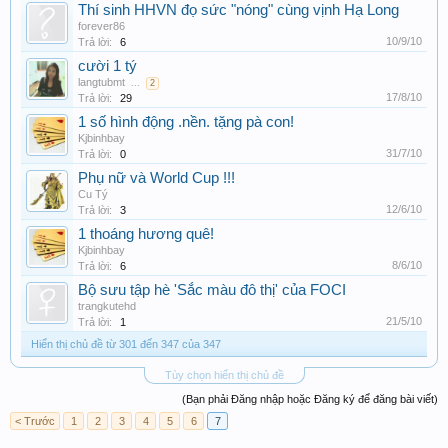
Thí sinh HHVN đọ sức "nóng" cùng vịnh Hạ Long
forever86
10/9/10
Trả lời:
6
cười 1 tý
langtubmt
...
2
17/8/10
Trả lời:
29
1 số hình động .nền. tặng pà con!
Kjbinhbay
31/7/10
Trả lời:
0
Phụ nữ và World Cup !!!
Cu Tý
12/6/10
Trả lời:
3
1 thoáng hương quê!
Kjbinhbay
8/6/10
Trả lời:
6
Bộ sưu tập hè 'Sắc màu đô thị' của FOCI
trangkutehd
21/5/10
Trả lời:
1
Hiển thị chủ đề từ 301 đến 347 của 347
Tùy chọn hiển thị chủ đề
(Bạn phải Đăng nhập hoặc Đăng ký để đăng bài viết)
< Trước
1
2
3
4
5
6
7