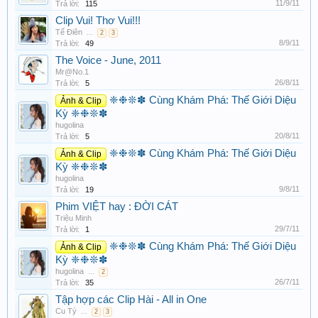
11/9/11
Trả lời:
115
Clip Vui! Thơ Vui!!!
Tế Điên
...
2
3
8/9/11
Trả lời:
49
The Voice - June, 2011
Mr@No.1
26/8/11
Trả lời:
5
❈❉❊✽ Cùng Khám Phá: Thế Giới Diệu
Ảnh & Clip
Kỳ ❈❉❊✽
hugolina
20/8/11
Trả lời:
5
❈❉❊✽ Cùng Khám Phá: Thế Giới Diệu
Ảnh & Clip
Kỳ ❈❉❊✽
hugolina
9/8/11
Trả lời:
19
Phim VIỆT hay : ĐỜI CÁT
Triệu Minh
29/7/11
Trả lời:
1
❈❉❊✽ Cùng Khám Phá: Thế Giới Diệu
Ảnh & Clip
Kỳ ❈❉❊✽
hugolina
...
2
26/7/11
Trả lời:
35
Tập hợp các Clip Hài - All in One
Cu Tý
...
2
3