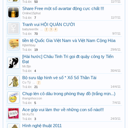
11/7/11
Trả lời:
50
Share Free một số avartar động cực chất !!!
Online15phut
11/7/11
Trả lời:
7
Tranh vui HỘI QUÁN CƯỜI
babyteen9x
...
2
3
4
9/7/11
Trả lời:
70
tiền tệ Quốc Gia Việt Nam và Việt Nam Cộng Hòa
Kjbinhbay
29/6/11
Trả lời:
19
[Hài hước] Châu Tinh Trì gọi đt quậy công ty Tiến
Đạt
Mr.Bjn
30/4/11
Trả lời:
4
Bộ sưu tập hình vé số * Xổ Số Thần Tài
Cu Tý
...
2
14/4/11
Trả lời:
21
Chụp lén cô dâu trong phòng thay đồ (trắng mịn...)
thangnhoccon
7/4/11
Trả lời:
5
Ace góp vui làm thơ về những con số nào!!!
Mr.KuTit
24/3/11
Trả lời:
3
Hình nghệ thuật 2011