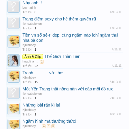
Này anh !!
boyhatinh
18/12/11
Trả lời:
0
Trang điểm sexy cho hè thêm quyến rũ
flohoababylon
17/12/11
Trả lời:
1
Tiền vn số sê-ri đẹp ,cùng ngắm nào !chỉ ngắm thui
nha bà con
Kjbinhbay
4/11/11
Trả lời:
1
Thế Giới Thần Tiên
Ảnh & Clip
hugolina
...
2
4/11/11
Trả lời:
22
Tranh .............với thơ
Kjbinhbay
31/10/11
Trả lời:
15
Một Yến Trang thật nồng nàn với cặp môi đỏ rực.
flohoababylon
21/10/11
Trả lời:
1
Những loài rắn kì lạ!
Kjbinhbay
18/10/11
Trả lời:
1
Ngắm hình mà thưởng thức!
Kjbinhbay
...
4
5
6