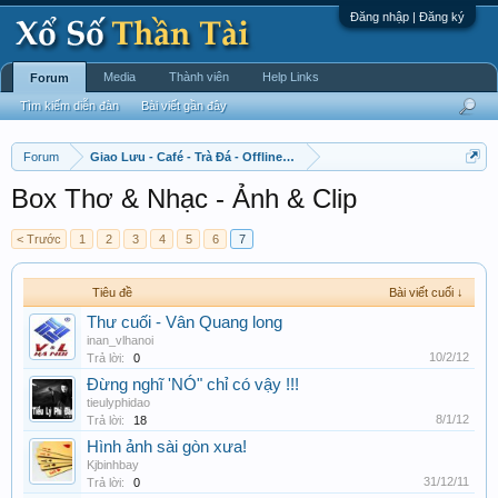
Đăng nhập | Đăng ký
Media
Thành viên
Help Links
Forum
Tìm kiếm diễn đàn
Bài viết gần đây
Forum
Giao Lưu - Café - Trà Đá - Offline - Tỉnh Tò Hihi!
Box Thơ & Nhạc - Ảnh & Clip
< Trước
1
2
3
4
5
6
7
Tiêu đề
Bài viết cuối ↓
Thư cuối - Vân Quang long
inan_vlhanoi
10/2/12
Trả lời:
0
Đừng nghĩ 'NÓ" chỉ có vậy !!!
tieulyphidao
8/1/12
Trả lời:
18
Hình ảnh sài gòn xưa!
Kjbinhbay
31/12/11
Trả lời:
0