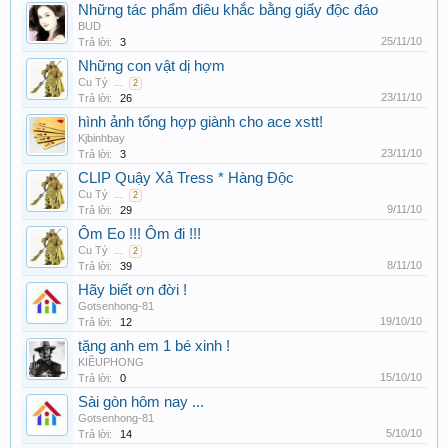
Những tác phẩm điêu khắc bằng giấy độc đáo
BUD
25/11/10
Trả lời:
3
Những con vật dị hợm
Cu Tý
...
2
23/11/10
Trả lời:
26
hình ảnh tổng hợp giành cho ace xstt!
Kjbinhbay
23/11/10
Trả lời:
3
CLIP Quậy Xả Tress * Hàng Độc
Cu Tý
...
2
9/11/10
Trả lời:
29
Ôm Eo !!! Ôm đi !!!
Cu Tý
...
2
8/11/10
Trả lời:
39
Hãy biết ơn đời !
Gotsenhong-81
19/10/10
Trả lời:
12
tặng anh em 1 bé xinh !
KIỀUPHONG
15/10/10
Trả lời:
0
Sài gòn hôm nay ...
Gotsenhong-81
5/10/10
Trả lời:
14