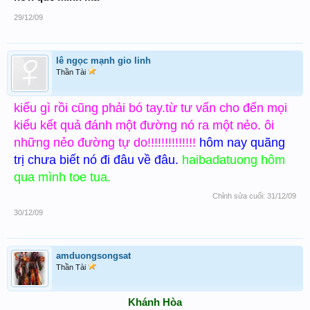
29/12/09
lê ngọc mạnh gio linh
Thần Tài
kiểu gì rồi cũng phải bó tay.từ tư vấn cho đến mọi
kiểu kết quả đánh một đường nó ra một nẻo. ôi
những nẻo đường tự do!!!!!!!!!!!!!!
hôm nay quãng
trị chưa biết nó đi đâu về đâu.
haibadatuong hôm
qua mình toe tua.
Chỉnh sửa cuối:
31/12/09
30/12/09
amduongsongsat
Thần Tài
Khánh Hòa