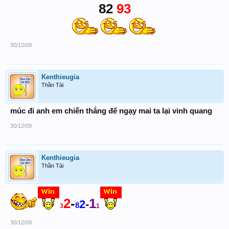
82
93
30/12/09
Kenthieugia
Thần Tài
múc đi anh em chiến thắng để ngạy mai ta lại vinh quang
30/12/09
Kenthieugia
Thần Tài
2
-
1
2
-
8
3
1
30/12/09