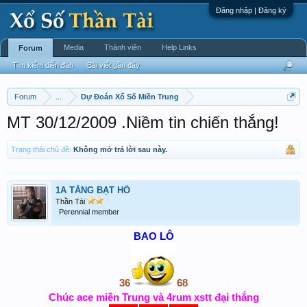
Đăng nhập | Đăng ký
Media
Thành viên
Help Links
Forum
Tìm kiếm diễn đàn
Bài viết gần đây
Forum
...
Dự Đoán Xổ Số Miền Trung
MT 30/12/2009 .Niềm tin chiến thắng!
Trạng thái chủ đề:
Không mở trả lời sau này.
1A TĂNG BẠT HỔ
Thần Tài
Perennial member
BAO LÔ
36
68
Chúc ace miền Trung và 4rum xstt đại thắng