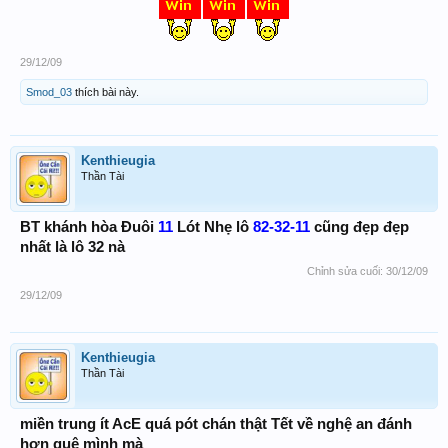
29/12/09
Smod_03
thích bài này.
Kenthieugia
Thần Tài
BT khánh hòa Đuôi
11
Lót Nhẹ lô
82-32-11
cũng đẹp đẹp
nhất là lô 32 nà
Chỉnh sửa cuối:
30/12/09
29/12/09
Kenthieugia
Thần Tài
miền trung ít AcE quá pót chán thật Tết về nghệ an đánh
hơn quê mình mà