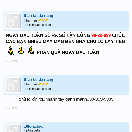
than tai da nang
Thần Tài
Perennial member
NGÀY ĐẦU TUẦN SẺ RA SỐ TẬN CÙNG
99-29-999
CHÚC
CÁC BẠN NHIỀU MAY MẮN ĐẾN NHÀ CHỦ LÔ LẤY TIỀN
PHẦN QUÀ NGÀY ĐẦU TUẦN
13/12/10
than tai da nang
Thần Tài
Perennial member
chủ lô xỉn rồi..nhanh tay đánh mạnh..99-999-9999
13/12/10
18lolachac
Thành Viên