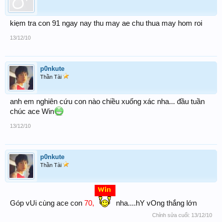
kiẹm tra con 91 ngay nay thu may ae chu thua may hom roi
13/12/10
p0nkute
Thần Tài
anh em nghiên cứu con nào chiều xuống xác nha... đầu tuần
chúc ace Win
13/12/10
p0nkute
Thần Tài
Góp vUi cùng ace con
70,
nha....hY vOng thắng lớn
Chỉnh sửa cuối:
13/12/10