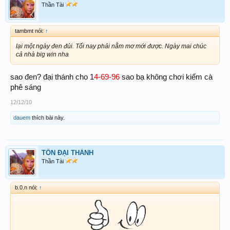
Thần Tài
tambmt nói:
↑
lại một ngày đen đủi. Tối nay phải nằm mơ mới được. Ngày mai chúc
cả nhà big win nha
sao đen? đại thánh cho 1
4-69-96
sao bạ không chơi kiếm cà
phê sáng
12/12/10
dauem
thích bài này.
TÔN ĐẠI THÁNH
Thần Tài
b.0.n nói:
↑