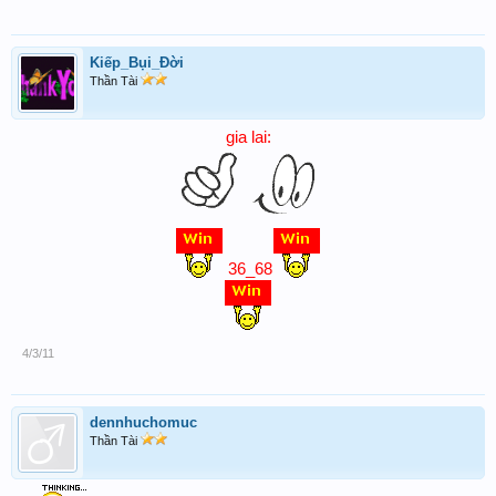
Kiếp_Bụi_Đời
Thần Tài
gia lai:
36_68
4/3/11
dennhuchomuc
Thần Tài