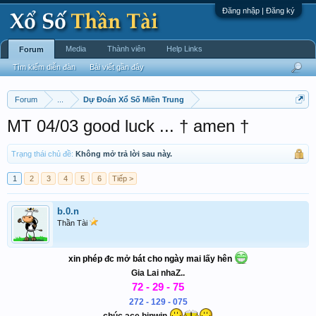
Đăng nhập | Đăng ký
Media
Thành viên
Help Links
Forum
Tìm kiếm diễn đàn
Bài viết gần đây
Forum
...
Dự Đoán Xổ Số Miền Trung
MT 04/03 good luck ... † amen †
Trạng thái chủ đề:
Không mở trả lời sau này.
1
2
3
4
5
6
Tiếp >
b.0.n
Thần Tài
xin phép đc mở bát cho ngày mai lấy hên
Gia Lai nhaZ..
72 - 29 - 75
272 - 129 - 075