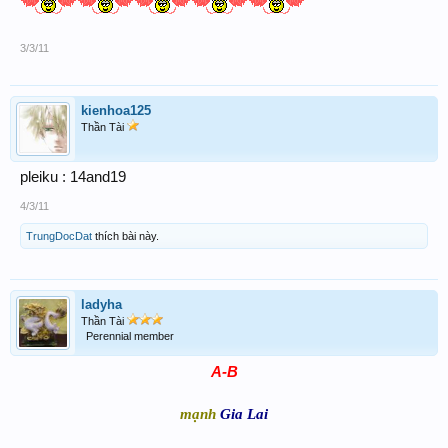
3/3/11
kienhoa125
Thần Tài
pleiku : 14and19
4/3/11
TrungDocDat
thích bài này.
ladyha
Thần Tài
Perennial member
A-B
mạnh
Gia Lai