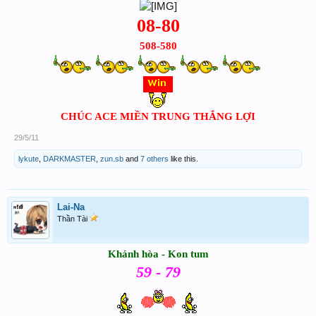
08-80
508-580
CHÚC ACE MIỀN TRUNG THẮNG LỢI
29/5/11
lykute
,
DARKMASTER
,
zun.sb
and
7 others
like this.
Lai-Na
Thần Tài
Khánh hòa - Kon tum
59 - 79