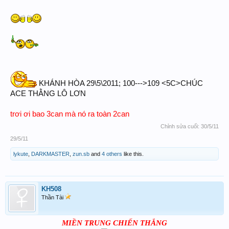
KHÁNH HÒA 29\5\2011; 100--->109 <5C>CHÚC
ACE THẰNG LÔ LƠN
trơi ơi bao 3can mà nó ra toàn 2can
Chỉnh sửa cuối:
30/5/11
29/5/11
lykute
,
DARKMASTER
,
zun.sb
and
4 others
like this.
KH508
Thần Tài
MIỀN TRUNG CHIẾN THẮNG