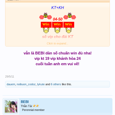
KT+KH
04-50
số vip cho đài KT
19
Click to expand...
vẫn là BEBI dàn số chuẩn win đủ nha!
vip kt 19 vip khánh hòa 24
cuối tuần anh em vui vẽ!
29/5/11
dauem
,
noibuon_codoz
,
lykute
and
6 others
like this.
BEBI
Thần Tài
Perennial member