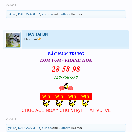
29/5/11
lykute
,
DARKMASTER
,
zun.sb
and
5 others
like this.
THAN TAI BNT
Thần Tài
BẮC NAM TRUNG
KOM TUM - KHÁNH HÒA
28-58-98
128-758-598
CHÚC ACE NGÀY CHỦ NHẬT THẬT VUI VẺ
29/5/11
lykute
,
DARKMASTER
,
zun.sb
and
6 others
like this.