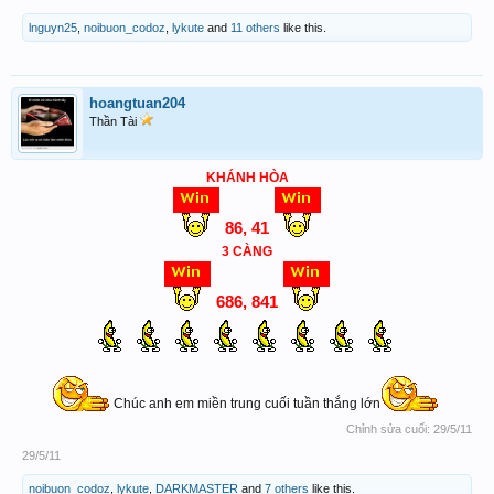
lnguyn25
,
noibuon_codoz
,
lykute
and
11 others
like this.
hoangtuan204
Thần Tài
KHÁNH HÒA
86, 41
3 CÀNG
686, 841
Chúc anh em miền trung cuối tuần thắng lớn
Chỉnh sửa cuối:
29/5/11
29/5/11
noibuon_codoz
,
lykute
,
DARKMASTER
and
7 others
like this.