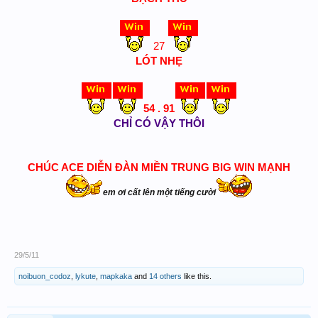
27
LÓT NHẸ
54 . 91
CHỈ CÓ VẬY THÔI
CHÚC ACE DIỄN ĐÀN MIỀN TRUNG BIG WIN MẠNH
em ơi cất lên một tiếng cười
29/5/11
noibuon_codoz
,
lykute
,
mapkaka
and
14 others
like this.