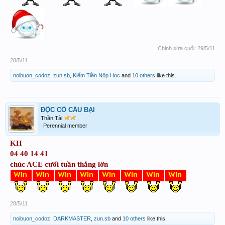
Chỉnh sửa cuối:
29/5/11
28/5/11
noibuon_codoz
,
zun.sb
,
Kiếm Tiền Nộp Học
and
10 others
like this.
ĐỘC CÔ CẦU BẠI
Thần Tài
Perennial member
KH
04 40 14 41
chúc ACE cưối tuần thắng lớn
28/5/11
noibuon_codoz
,
DARKMASTER
,
zun.sb
and
10 others
like this.