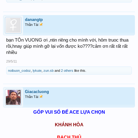
danangtp
Thần Tài
bạn TÔn VUONG ơi ,ntin riêng cho mình với, hôm truoc thua
rồi,hnay giúp mình gỡ lại vốn được ko????cảm ơn rất rất rất
nhiều
29/5/11
noibuon_codoz
,
lykute
,
zun.sb
and
2 others
like this.
Giacacluong
Thần Tài
GÓP VUI SỐ ĐỂ ACE LỰA CHỌN
KHÁNH HÒA
BẠCH THỦ