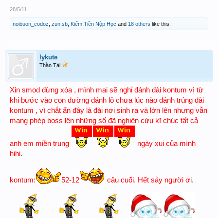
28/5/11
noibuon_codoz
,
zun.sb
,
Kiếm Tiền Nộp Học
and
18 others
like this.
lykute
Thần Tài
Xin smod đừng xóa , mình mai sẽ nghỉ đánh đài kontum vì từ
khi bước vào con đường đánh lô chưa lúc nào đánh trúng đài
kontum , vì chắt ẩn đây là đài nơi sinh ra và lớn lên nhưng vẫn
mạng phép boss lên những số đã nghiên cứu kĩ chúc tất cả
anh em miền trung
ngày xui của mình
hihi.
kontum:
52-12
câu cuối. Hết sảy người ơi.