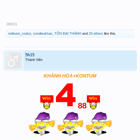
28/5/11
noibuon_codoz
,
sondieukhac
,
TÔN ĐẠI THÁNH
and
20 others
like this.
5h15
Thành Viên
KHÁNH HÒA+KONTUM
88