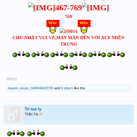
467-769
769
CHỦ NHẬT VUI VẺ,MAY MẮN ĐẾN VỚI ACE MIỀN
TRUNG
29/5/11
dauem
,
lykute
,
DARKMASTER
and
9 others
like this.
Tri tue ly
Thần Tài