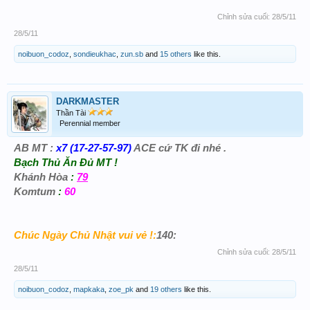
Chỉnh sửa cuối:
28/5/11
28/5/11
noibuon_codoz
,
sondieukhac
,
zun.sb
and
15 others
like this.
DARKMASTER
Thần Tài
Perennial member
AB MT :
x7 (17-27-57-97)
ACE cứ TK đi nhé .
Bạch Thủ Ăn Đủ MT !
Khánh Hòa
:
79
Komtum
:
60
Chúc Ngày Chủ Nhật vui vẻ !:
140:
Chỉnh sửa cuối:
28/5/11
28/5/11
noibuon_codoz
,
mapkaka
,
zoe_pk
and
19 others
like this.