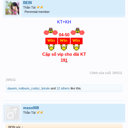
BEBI
Thần Tài
Perennial member
KT+KH
04-50
Cặp số vip cho đài KT
19
1
Chỉnh sửa cuối:
29/5/11
29/5/11
dauem
,
noibuon_codoz
,
lykute
and
12 others
like this.
meso008
Thần Tài
BEBI nói:
↑