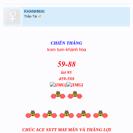
KHANHMAI
Thần Tài
CHIẾN THẮNG
kom tum-khánh hòa
59-88
lót 95
459-588
CHÚC ACE SXTT MAY MẮN VÀ THẮNG LỢI