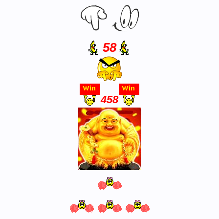
58
458