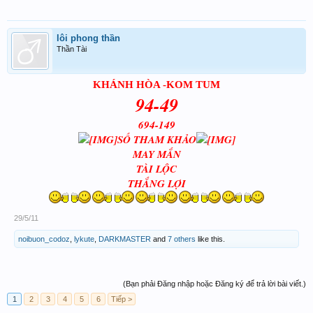
lôi phong thần
Thần Tài
KHÁNH HÒA -KOM TUM
94-49
694-149
SỐ THAM KHẢO
MAY MẮN
TÀI LỘC
THẮNG LỢI
29/5/11
noibuon_codoz
,
lykute
,
DARKMASTER
and
7 others
like this.
(Bạn phải Đăng nhập hoặc Đăng ký để trả lời bài viết.)
1
2
3
4
5
6
Tiếp >