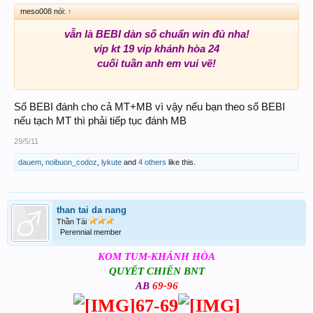
meso008 nói:
↑
vẫn là BEBI dàn số chuẩn win đủ nha!
vip kt 19 vip khánh hòa 24
cuối tuần anh em vui vẽ!
Số BEBI đánh cho cả MT+MB vì vậy nếu bạn theo số BEBI
nếu tạch MT thì phải tiếp tục đánh MB
29/5/11
dauem
,
noibuon_codoz
,
lykute
and
4 others
like this.
than tai da nang
Thần Tài
Perennial member
KOM TUM-KHÁNH HÒA
QUYẾT CHIẾN BNT
AB
69-96
67-69