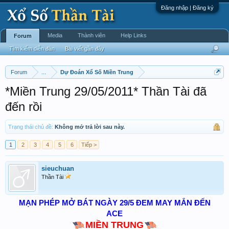
Đăng nhập | Đăng ký
Media
Thành viên
Help Links
Forum
Tìm kiếm diễn đàn
Bài viết gần đây
Forum
...
Dự Đoán Xổ Số Miền Trung
*Miền Trung 29/05/2011* Thần Tài đã
đến rồi
Trạng thái chủ đề:
Không mở trả lời sau này.
1
2
3
4
5
6
Tiếp >
sieuchuan
Thần Tài
MẠN PHÉP MỞ BÁT NGÀY 29/5 ĐEM MAY MẮN ĐẾN
ACE
MIỀN TRUNG