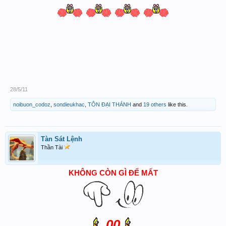
28/5/11
noibuon_codoz
,
sondieukhac
,
TÔN ĐẠI THÁNH
and
19 others
like this.
Tàn Sát Lệnh
Thần Tài
KHÔNG CÒN GÌ ĐỂ MẤT
00