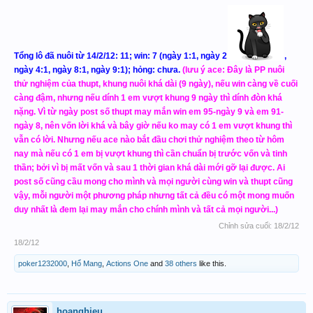
Tổng lô đã nuôi từ 14/2/12: 11; win: 7 (ngày 1:1, ngày 2
,
ngày 4:1, ngày 8:1, ngày 9:1); hỏng: chưa.
(lưu ý ace: Đây là PP nuôi
thử nghiệm của thupt, khung nuôi khá dài (9 ngày), nếu win càng về cuối
càng đậm, nhưng nếu dính 1 em vượt khung 9 ngày thì dính đòn khá
nặng. Vì từ ngày post số thupt may mắn win em 95-ngày 9 và em 91-
ngày 8, nên vốn lời khá và bây giờ nếu ko may có 1 em vượt khung thì
vẫn có lời. Nhưng nếu ace nào bắt đầu chơi thử nghiệm theo từ hôm
nay mà nếu có 1 em bị vượt khung thì cần chuẩn bị trước vốn và tinh
thần; bởi vì bị mất vốn và sau 1 thời gian khá dài mới gỡ lại được. Ai
post số cũng cầu mong cho mình và mọi người cùng win và thupt cũng
vậy, mỗi người một phương pháp nhưng tất cả đều có một mong muốn
duy nhất là đem lại may mắn cho chính mình và tất cả mọi người...)
Chỉnh sửa cuối:
18/2/12
18/2/12
poker1232000
,
Hổ Mang
,
Actions One
and
38 others
like this.
hoanghieu