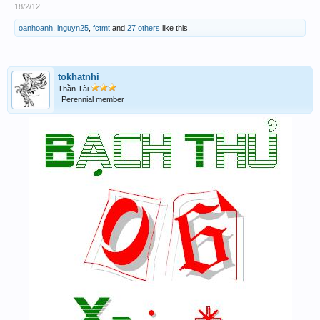
18/2/12
oanhoanh
,
lnguyn25
,
fctmt
and
27 others
like this.
tokhatnhi
Thần Tài
Perennial member