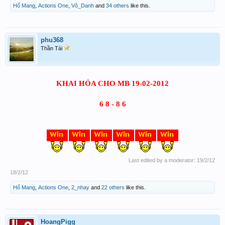
Hổ Mang
,
Actions One
,
Vô_Danh
and
34 others
like this.
phu368
Thần Tài
KHAI HỎA CHO MB 19-02-2012
6 8 - 8 6
Last edited by a moderator:
19/2/12
18/2/12
Hổ Mang
,
Actions One
,
2_nhay
and
22 others
like this.
HoangPigg