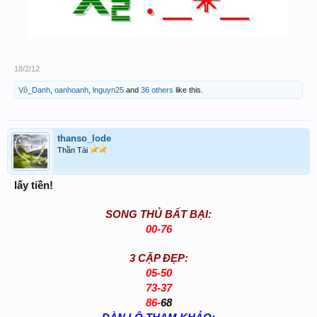
18/2/12
Vô_Danh
,
oanhoanh
,
lnguyn25
and
36 others
like this.
thanso_lode
Thần Tài
lấy tiền!
SONG THỦ BẤT BẠI:
00-76
3 CẶP ĐẸP:
05-50
73-37
86-
68