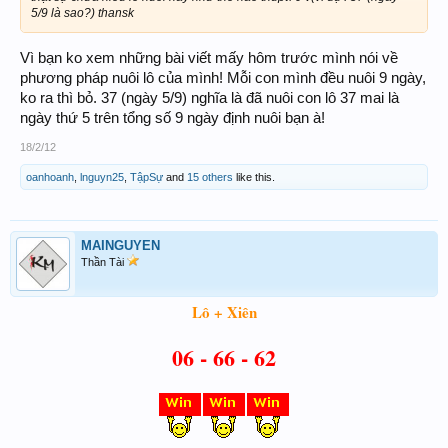
5/9 là sao?) thansk
Vì bạn ko xem những bài viết mấy hôm trước mình nói về
phương pháp nuôi lô của mình! Mỗi con mình đều nuôi 9 ngày,
ko ra thì bỏ. 37 (ngày 5/9) nghĩa là đã nuôi con lô 37 mai là
ngày thứ 5 trên tổng số 9 ngày định nuôi bạn à!
18/2/12
oanhoanh
,
lnguyn25
,
TậpSự
and
15 others
like this.
MAINGUYEN
Thần Tài
Lô + Xiên
06 - 66 - 62