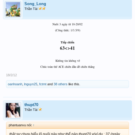
Song_Long
Thần Tài
Nuôi 3 ngày từ 18-20/02
(Công thức: 1/3.5/9)
Tiếp chiến
63<>41
Không tin không về
Chúc toàn thể ACE chiến đấu để chiến thắng
18/2/12
oanhoanh
,
lnguyn25
,
fctmt
and
38 others
like this.
thupt70
Thần Tài
phantuanvu nói:
↑
thật sự chưa hiểu lô nuôi này như thế nào thupt70 v(ví dụ : 37 (ngày