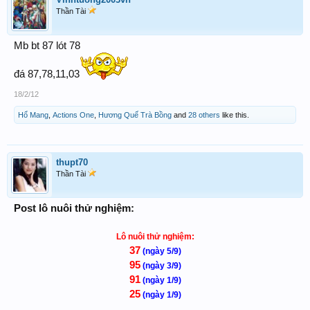
Thần Tài
Mb bt 87 lót 78
đá 87,78,11,03
18/2/12
Hổ Mang
,
Actions One
,
Hương Quế Trà Bồng
and
28 others
like this.
thupt70
Thần Tài
Post lô nuôi thử nghiệm:
Lô nuôi thử nghiệm:
37
(ngày 5/9)
95
(ngày 3/9)
91
(ngày 1/9)
25
(ngày 1/9)