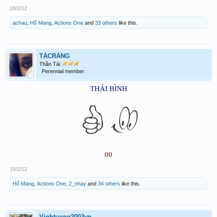
18/2/12
achau
,
Hổ Mang
,
Actions One
and
33 others
like this.
TẶCRĂNG
Thần Tài
Perennial member
THÁI BÌNH
00
18/2/12
Hổ Mang
,
Actions One
,
2_nhay
and
34 others
like this.
Vinhtuong2003vn