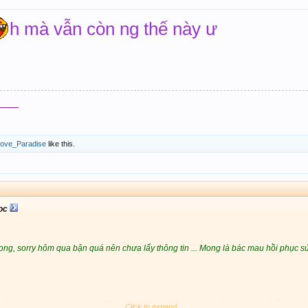
h mà vẫn còn ng thế này ư
___
ove_Paradise
like this.
oc
ng, sorry hôm qua bận quá nên chưa lấy thông tin ... Mong là bác mau hồi phục sức
ình xin cám ơn sư tỷ Hồng Phước, chúc sư tỷ đánh đâu thắng đó
Click to expand...