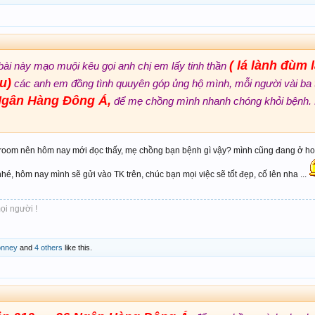
( lá lành đùm l
ài này mạo muội kêu gọi anh chị em lấy tinh thần
u)
các anh em đồng tình quuyên góp ủng hộ mình, mỗi người vài ba
 Ngân Hàng Đông Á,
để mẹ chồng mình nhanh chóng khỏi bệnh. 
room nên hôm nay mới đọc thấy, mẹ chồng bạn bệnh gì vậy? mình cũng đang ở ho
é, hôm nay mình sẽ gửi vào TK trên, chúc bạn mọi việc sẽ tốt đẹp, cố lên nha ...
ọi người !
nney
and
4 others
like this.