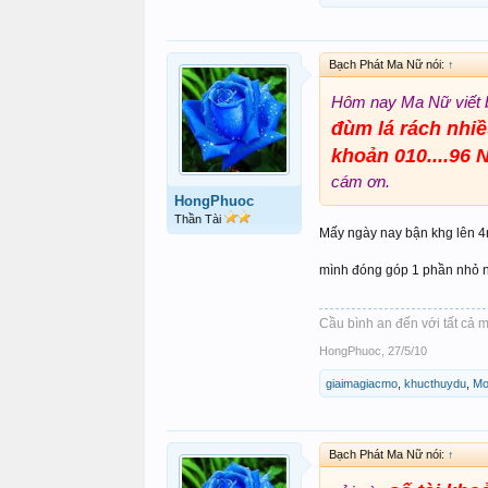
Bạch Phát Ma Nữ nói:
↑
Hôm nay Ma Nữ viết b
đùm lá rách nhiề
khoản 010....96
cám ơn.
HongPhuoc
Thần Tài
Mấy ngày nay bận khg lên 4
mình đóng góp 1 phần nhỏ nh
Cầu bình an đến với tất cả m
HongPhuoc
,
27/5/10
giaimagiacmo
,
khucthuydu
,
Mo
Bạch Phát Ma Nữ nói:
↑