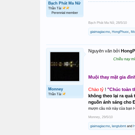
Bạch Phát Ma Nữ
Thần Tài
Perennial member
Bạch Phát Ma Nữ
,
28/5/10
giaimagiacmo
,
HongPhuoc
,
Mo
Nguyên văn bởi
HongP
Chiều nay mìn
Muội thay mặt gia đì
Monney
Chào tỷ
"Chúc toàn t
!
Thần Tài
không theo lại ra quá 
nguồn ánh sáng cho Đ
mượn câu nói này của bạn H
Monney
,
29/5/10
giaimagiacmo
,
langtubmt
and