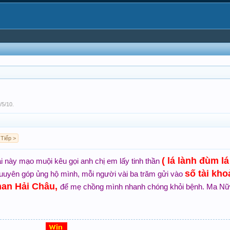
/5/10
.
Tiếp >
( lá lành đùm lá
 này mạo muội kêu gọi anh chị em lấy tinh thần
số tài kh
uuyên góp ủng hộ mình, mỗi người vài ba trăm gửi vào
han Hải Châu,
để mẹ chồng mình nhanh chóng khỏi bệnh. Ma Nữ 