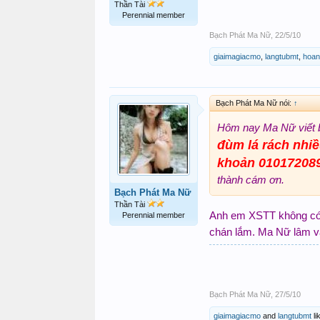
Thần Tài
Perennial member
Bạch Phát Ma Nữ
,
22/5/10
giaimagiacmo
,
langtubmt
,
hoan
Bạch Phát Ma Nữ nói:
↑
Hôm nay Ma Nữ viết b
đùm lá rách nhiề
khoản 01017208
thành cám ơn.
Bạch Phát Ma Nữ
Thần Tài
Anh em XSTT không có m
Perennial member
chán lắm. Ma Nữ lâm và
Bạch Phát Ma Nữ
,
27/5/10
giaimagiacmo
and
langtubmt
li