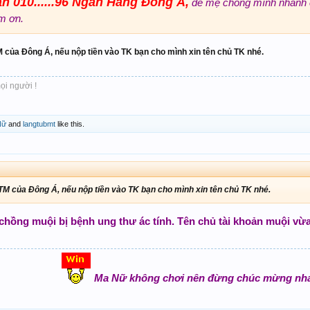
ản 010......96 Ngân Hàng Đông Á,
để mẹ chồng mình nhanh 
m ơn.
 của Đông Á, nếu nộp tiền vào TK bạn cho mình xin tên chủ TK nhé.
ọi người !
Nữ
and
langtubmt
like this.
TM của Đông Á, nếu nộp tiền vào TK bạn cho mình xin tên chủ TK nhé.
chồng muội bị bệnh ung thư ác tính. Tên chủ tài khoản muội vừa
Ma Nữ không chơi nên đừng chúc mừng nh