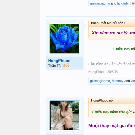
giaimagiacmo
and
langtubmt
li
Bạch Phát Ma Nữ nói:
↑
Xin cám ơn sư tỷ, mẹ
Chiều nay mìn
HongPhuoc
Cầu bình an đến với tất cả m
Thần Tài
HongPhuoc
,
28/5/10
giaimagiacmo
,
Monney
and
la
HongPhuoc nói:
↑
Chiều nay mình vừa gửi xo
Muội thay mặt gia đì