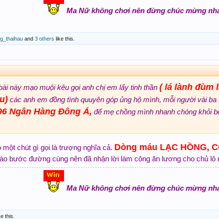
Ma Nữ không chơi nên đừng chúc mừng nh
g_thaihau
and
3 others
like this.
( lá lành đùm l
ài này mạo muội kêu gọi anh chị em lấy tinh thần
u)
các anh em đồng tình quuyên góp ủng hộ mình, mỗi người vài ba
96 Ngân Hàng Đông Á,
để mẹ chồng mình nhanh chóng khỏi b
Dòng máu LẠC HỒNG, 
ột chút gì gọi là trượng nghĩa cả.
o bước đường cùng nên đã nhận lời làm công ăn lương cho chủ lô r
Ma Nữ không chơi nên đừng chúc mừng nh
ke this.