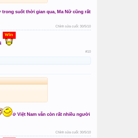
trong suốt thời gian qua, Ma Nữ cũng rất
úp lùm mượn em
tỉa được 2 nháy 74.
Chỉnh sửa cuối:
30/5/10
.Thanks Tỷ. Đệ mạn
của bạn Hồng phước để
á
#10
ở Việt Nam vẫn còn rất nhiều người
Chỉnh sửa cuối:
30/5/10