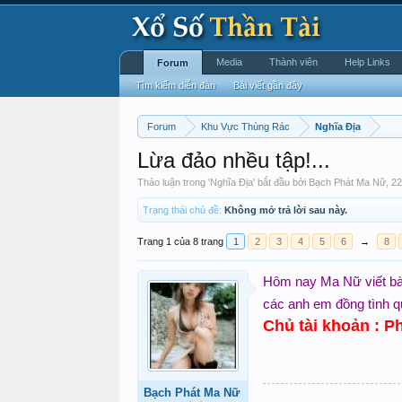
Media
Thành viên
Help Links
Forum
Tìm kiếm diễn đàn
Bài viết gần đây
Forum
Khu Vực Thùng Rác
Nghĩa Địa
Lừa đảo nhều tập!...
Thảo luận trong '
Nghĩa Địa
' bắt đầu bởi
Bạch Phát Ma Nữ
,
22
Trạng thái chủ đề:
Không mở trả lời sau này.
Trang 1 của 8 trang
1
2
3
4
5
6
→
8
Hôm nay Ma Nữ viết bài
các anh em đồng tình q
Chủ tài khoản : P
Bạch Phát Ma Nữ