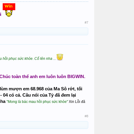
á
#7
 hồi phục sức khỏe. Cố lên nha ...
 Chúc toàn thể anh em luôn luôn BIGWIN.
lùm mượn em 68.968 của Ma Sô rớt, tối
 - 04 có cả. Câu nói của Tỷ đã đem lại
nha
"Mong là bác mau hồi phục sức khỏe"
Xin Lỗi đã
#8