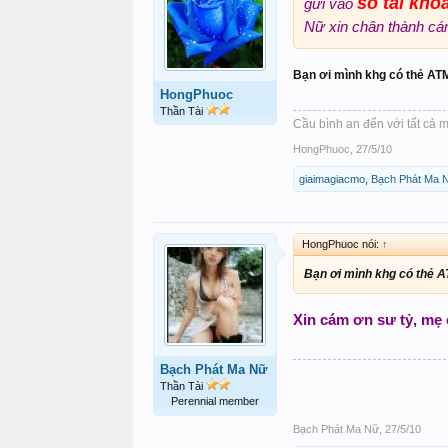
số tài kho
gửi vào
Nữ xin chân thành cá
Bạn ơi mình khg có thẻ ATM
HongPhuoc
Thần Tài
Cầu bình an đến với tất cả m
HongPhuoc
,
27/5/10
giaimagiacmo
,
Bạch Phát Ma 
HongPhuoc nói:
↑
Bạn ơi mình khg có thẻ A
Xin cám ơn sư tỷ, mẹ 
Bạch Phát Ma Nữ
Thần Tài
Perennial member
Bạch Phát Ma Nữ
,
27/5/10