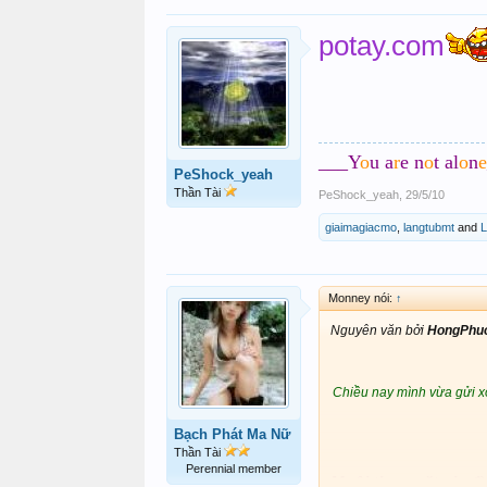
potay.com
___Y
o
u a
r
e n
o
t al
o
n
e
PeShock_yeah
Thần Tài
PeShock_yeah
,
29/5/10
giaimagiacmo
,
langtubmt
and
L
Monney nói:
↑
Nguyên văn bởi
HongPhu
Chiều nay mình vừa gửi xo
Bạch Phát Ma Nữ
Thần Tài
Perennial member
Muội thay mặt gia đ