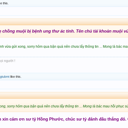
ke this.
 chồng muội bị bệnh ung thư ác tính. Tên chủ tài khoản muội vừ
h vừa gửi xong, sorry hôm qua bận quá nên chưa lấy thông tin ... Mong là bác mau
ọi người !
ngtubmt
like this.
ng, sorry hôm qua bận quá nên chưa lấy thông tin ... Mong là bác mau hồi phục sức
nh xin cám ơn sư tỷ Hồng Phước, chúc sư tỷ đánh đâu thắng đó.