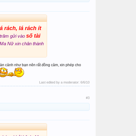
á rách, lá rách ít
số tài
 trăm gửi vào
Ma Nữ xin chân thành
àn cảnh như bạn nên rất đồng cảm, xin phép cho
Last edited by a moderator:
6/6/10
#3