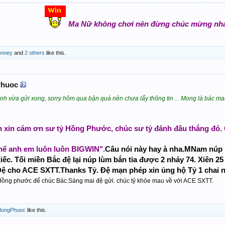
Ma Nữ không chơi nên đừng chúc mừng nh
nney
and
2 others
like this.
huoc
h vừa gửi xong, sorry hôm qua bận quá nên chưa lấy thông tin ... Mong là bác mau
nh xin cám ơn sư tỷ Hồng Phước, chúc sư tỷ đánh đâu thắng đó.
hể anh em luôn luôn BIGWIN".
Câu nói này hay à nha.MNam núp 
tiếc. Tối miền Bắc đệ lại núp lùm bắn tỉa được 2 nháy 74. Xiên 25
ệ cho ACE SXTT.Thanks Tỷ. Đệ mạn phép xin ủng hộ Tỷ 1 chai 
ồng phước để chúc Bác.Sáng mai đệ gửi. chúc tỷ khỏe mau về với ACE SXTT.
HongPhuoc
like this.