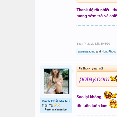
em luôn luôn BIGWI
Thank đệ rất nhiều, th
Chào tỷ
"Chúc toàn 
!
mong sớm trở về chiế
68.968 của Ma Sô rớt,
Xiên 25 - 04 có cả.
phép xin ủng hộ Tỷ 
chúc Bác.Sáng mai đệ gửi
Bạch Phát Ma Nữ
,
30/5/10
giaimagiacmo
and
HongPhuoc
PeShock_yeah nói:
↑
potay.com
Sao lại không,
Bạch Phát Ma Nữ
tốt luôn luôn làm
Thần Tài
Perennial member