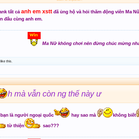
N.
anh em xstt
ank tất cả
đã ủng hộ và hỏi thăm động viên Ma Nữ 
thể anh em luôn luôn BIGWIN".
Câu nói này hay à nha.MNam n
n đấu cùng anh em.
 tối không theo lại ra quá tiếc. Tối miền Bắc đệ lại núp lùm bắn 
 Câu nói của Tỷ đã đem lại nguồn ánh sáng cho Đệ cho ACE SXTT
1 chai nha
"Mong là bác mau hồi phục sức khỏe"
Xin Lỗi đã mượn câu nói này 
. chúc tỷ khỏe mau về với ACE SXTT.
Ma Nữ không chơi nên đừng chúc mừng nh
like this.
h mà vẫn còn ng thế này ư
bạn là người ngoại quốc
hay sao mà
không biết
từ thiện
sao???