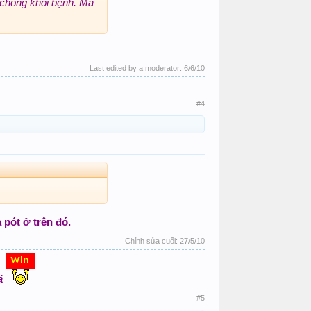
chóng khỏi bệnh. Ma
Last edited by a moderator:
6/6/10
#4
 pót ở trên đó.
Chỉnh sửa cuối:
27/5/10
á
#5