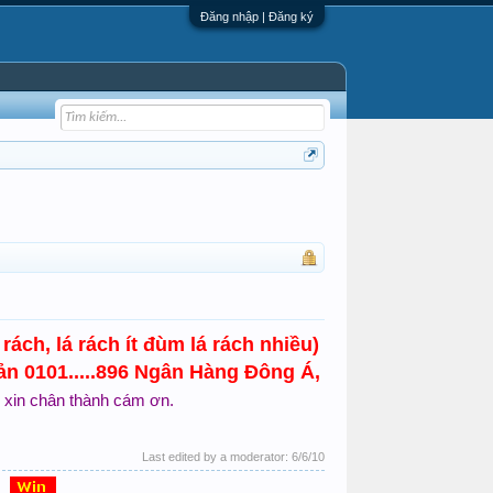
Đăng nhập | Đăng ký
 rách, lá rách ít đùm lá rách nhiều)
oản 0101.....896 Ngân Hàng Đông Á,
xin chân thành cám ơn.
Last edited by a moderator:
6/6/10