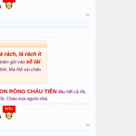
á
#1
á rách, lá rách ít
số tài
 trăm gửi vào
ệnh. Ma Nữ xin chân
CON RỒNG CHÁU TIÊN
đâu hết cả rồi,
ồi. Chào mọi người nhá.
á
#2