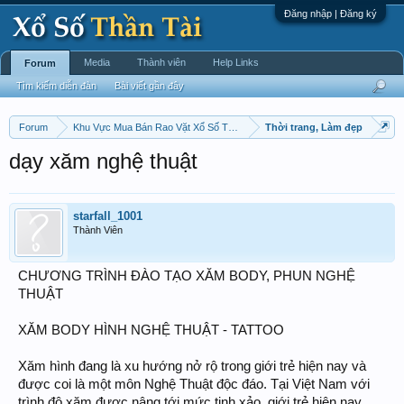
Đăng nhập | Đăng ký
Media
Thành viên
Help Links
Forum
Tìm kiếm diễn đàn
Bài viết gần đây
Forum
Khu Vực Mua Bán Rao Vặt Xổ Số Thần Tài Chấm Cơm !
Thời trang, Làm đẹp
dạy xăm nghệ thuật
starfall_1001
Thành Viên
CHƯƠNG TRÌNH ĐÀO TẠO XĂM BODY, PHUN NGHỆ
THUẬT
XĂM BODY HÌNH NGHỆ THUẬT - TATTOO
Xăm hình đang là xu hướng nở rộ trong giới trẻ hiện nay và
được coi là một môn Nghệ Thuật độc đáo. Tại Việt Nam với
trình độ xăm được nâng tới mức tinh xảo, giới trẻ hiện nay