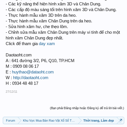
- Các kỹ năng thể hiện hình xăm 3D và Chân Dung.
- Các cấp độ màu sáng tối trên hình xăm 3D và Chân Dung.
- Thực hành mẫu xăm 3D trên da heo.
- Thực hành mẫu xăm Chân Dung trên da heo.
- Sửa hình xăm hư, che thẹo lõm.
- Chỉnh sửa mẫu xăm Chân Dung trên máy vi tính để cho một
hình xăm Chân Dung đẹp nhất.
Click để tham gia
day xam
Daotaoht.com
A : 641 đường 3/2, P6, Q10, TP.HCM
M : 0909 08 06 17
E :
huythao@dataoht.com
W :
http://daotaoht.com
H : 0934 48 48 17
27/12/11
(Bạn phải Đăng nhập hoặc Đăng ký để trả lời bài viết.)
Forum
Khu Vực Mua Bán Rao Vặt Xổ Số Thần Tài Chấm Cơm !
Thời trang, Làm đẹp