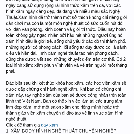
ngày càng sử dụng rộng rãi hình thức xăm trên da, với các
hình xăm ngày càng đẹp, đa dạng và nhiều màu sắc Nghệ
Thuật.Xăm hình đã trở thành một sở thích không chỉ riêng giới
dân chơi mà còn là một môn nghệ thuật có sức cuốn hút đối
với dân văn phòng, kinh doanh và giới tri thức. Điều này hoàn
toàn không gây ngạc nhiên bởi hầu hết những người ủng hộ
xăm hình đều là giới trẻ, sống chủ yếu ở các đô thị thành phố,
những người có phong cách, lối sống tư duy được coi là sảnh
điệu và hiện đại.Hình xăm nghệ thuật tạo nên phong cách,
cũng che được vết sẹo, những khuyết điểm trên cơ thể. Có 2
loại hình xăm: xăm phun vĩnh viễn và vẽ trên người một tháng
phai.
Đặc biệt sau khi kết thúc khóa học xăm, các học viên xăm sẽ
được cấp chứng chỉ hành nghề xăm. Khi bạn có chứng chỉ
xăm này, tay nghề xăm của bạn sẽ được công nhận trên toàn
lãnh thổ Việt Nam. Bạn có thể xin việc làm tại các trung tâm
làm đẹp xăm, mở một salon xăm cho riêng mình hoặc trở
thành giáo viên xăm chuyên đi đào tạo về lĩnh vực xăm hình
nghệ thuật.
Click để tham gia
day xam
1. XĂM BODY HÌNH NGHỆ THUẬT CHUYÊN NGHIỆP: