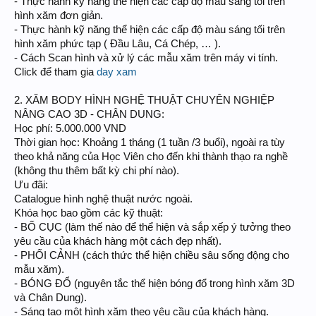
- Thực hành kỹ năng thể hiện các cấp độ màu sáng tối trên
hình xăm đơn giản.
- Thực hành kỹ năng thể hiện các cấp độ màu sáng tối trên
hình xăm phức tạp ( Đầu Lâu, Cá Chép, … ).
- Cách Scan hình và xử lý các mẫu xăm trên máy vi tính.
Click để tham gia
day xam
2. XĂM BODY HÌNH NGHỆ THUẬT CHUYÊN NGHIỆP
NÂNG CAO 3D - CHÂN DUNG:
Học phí: 5.000.000 VND
Thời gian học: Khoảng 1 tháng (1 tuần /3 buổi), ngoài ra tùy
theo khả năng của Học Viên cho đến khi thành thạo ra nghề
(không thu thêm bất kỳ chi phí nào).
Ưu đãi:
Catalogue hình nghệ thuật nước ngoài.
Khóa học bao gồm các kỹ thuật:
- BỐ CỤC (làm thế nào để thể hiện và sắp xếp ý tưởng theo
yêu cầu của khách hàng một cách đẹp nhất).
- PHỐI CẢNH (cách thức thể hiện chiều sâu sống động cho
mẫu xăm).
- BÓNG ĐỔ (nguyên tắc thể hiện bóng đổ trong hình xăm 3D
và Chân Dung).
- Sáng tạo một hình xăm theo yêu cầu của khách hàng.