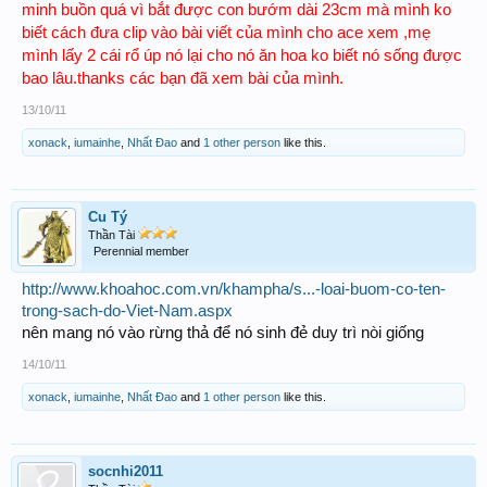
minh buồn quá vì bắt được con bướm dài 23cm mà mình ko
biết cách đưa clip vào bài viết của mình cho ace xem ,mẹ
mình lấy 2 cái rổ úp nó lại cho nó ăn hoa ko biết nó sống được
bao lâu.thanks các bạn đã xem bài của mình.
13/10/11
xonack
,
iumainhe
,
Nhất Đao
and
1 other person
like this.
Cu Tý
Thần Tài
Perennial member
http://www.khoahoc.com.vn/khampha/s...-loai-buom-co-ten-
trong-sach-do-Viet-Nam.aspx
nên mang nó vào rừng thả để nó sinh đẻ duy trì nòi giống
14/10/11
xonack
,
iumainhe
,
Nhất Đao
and
1 other person
like this.
socnhi2011