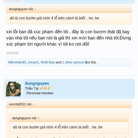
dungnguyen nói:
↑
đó là con bướm giả nhìn 4 lỗ trên cánh là biết .. he..he
xin lỗi bạn đã xúc phạm đến tôi , đây là con bươm thật đã bay
vào nhà tôi nếu bạn nói là giả thì xin mời bạn đến nhà tôi.Đừng
xúc phạm tới người khác vì tôi ko nói dối!
12/10/11
Hiềnnhân80
,
xonack
,
Nhất Đao
and
1 other person
like this.
dungnguyen
Thần Tài
Perennial member
socnhi2011 nói:
↑
dungnguyen nói:
↑
đó là con bướm giả nhìn 4 lỗ trên cánh là biết .. he..he