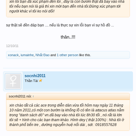
xin lỗi bạn đã xúc phạm đến tôi , đây là con bươm thật đã bay vào nhà
tôi nếu bạn nói là giả thì xin mời bạn đến nhà tôi.Đừng xúc phạm tới
người khác vì tôi ko nói dối!
sự thật sẽ đền đáp bạn .... nếu là thực sự xin lỗi bạn vì sự hồ đồ ...
thân..!!!​
12/10/11
xonack
,
iumainhe
,
Nhất Đao
and
1 other person
like this.
socnhi2011
Thần Tài
socnhi2011 nói:
↑
xin chào tất cả các ace trong diễn dàn.vừa tối hôm nay ngày 11 tháng
10 năm 2011,có một con bướm lạ khổng lồ có tên là attacus atlas nằm
trong "danh sách đỏ" vn.đã bay vào nhà tôi lúc 8h30 tối , nó rất là lớn
tôi sẽ + hình cho các bạn tham khảo. Hình dey ( thật 100%) : Nhà tôi ở
thành phố bến tre , đường nguyễn huệ nối dài , sdt : 0918557628