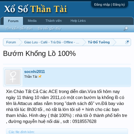
Đăng nhập | Đăng ký
Media
Thành viên
Help Links
Forum
Tìm kiếm diễn đàn
Bài viết gần đây
Forum
Giao Lưu - Café - Trà Đá - Offline - Tỉnh Tò Hihi!
Tứ Đổ Tường
Bướm Khổng Lồ 100%
socnhi2011
Thần Tài
Xin Chào Tất Cả Các ACE trong diễn dàn.Vừa tối hôm nay
ngày 11 tháng 10 năm 2011,có một con bướm lạ khổng lồ có
tên là Attacus atlas nằm trong "danh sách đỏ" vn.Đã bay vào
nhà tôi lúc 8h30 tối , nó rất là lớn tôi sẽ + hình cho các bạn
tham khảo. Hình dey ( thật 100%) : nhà tôi ở thành phố bến tre
, đường nguyễn huệ nối dài , sdt : 0918557628
Các file đính kèm: