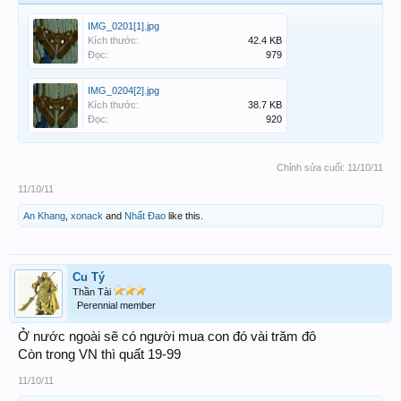
IMG_0201[1].jpg
Kích thước:
42.4 KB
Đọc:
979
IMG_0204[2].jpg
Kích thước:
38.7 KB
Đọc:
920
Chỉnh sửa cuối:
11/10/11
11/10/11
An Khang
,
xonack
and
Nhất Đao
like this.
Cu Tý
Thần Tài
Perennial member
Ở nước ngoài sẽ có người mua con đó vài trăm đô
Còn trong VN thì quất 19-99
11/10/11