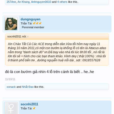
257Ane
,
An Khang
,
Anhnguyen0610
and
4 others
like this.
dungnguyen
Thần Tài
Perennial member
socnhi2011 nói:
↑
Xin Chào Tất Cả Các ACE trong diễn dàn.Vừa tối hôm nay ngày 11
tháng 10 năm 2011,có một con bướm lạ khổng lồ có tên là Attacus atlas
nằm trong "danh sách đỏ" vn.Đã bay vào nhà tôi lúc 8h30 tối , nó rất là
lớn tôi sẽ + hình cho các bạn tham khảo. Hình dey ( thật 100%) : nhà tôi
ở thành phố bến tre , đường nguyễn huệ nối dài , sdt : 0918557628
đó là con bướm giả nhìn 4 lỗ trên cánh là biết .. he..he
11/10/11
xonack
and
Nhất Đao
like this.
socnhi2011
Thần Tài