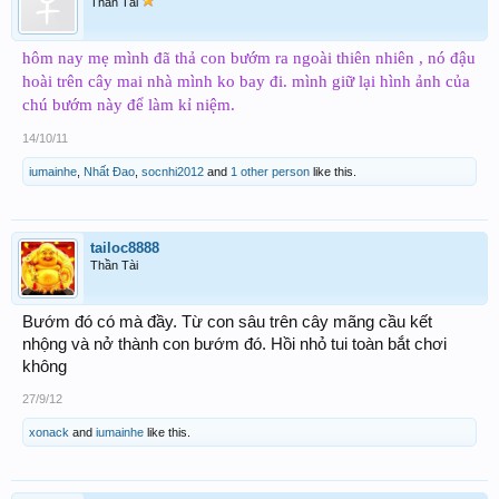
Thần Tài
hôm nay mẹ mình đã thả con bướm ra ngoài thiên nhiên , nó đậu
hoài trên cây mai nhà mình ko bay đi. mình giữ lại hình ảnh của
chú bướm này để làm kỉ niệm.
14/10/11
iumainhe
,
Nhất Đao
,
socnhi2012
and
1 other person
like this.
tailoc8888
Thần Tài
Bướm đó có mà đầy. Từ con sâu trên cây mãng cầu kết
nhộng và nở thành con bướm đó. Hồi nhỏ tui toàn bắt chơi
không
27/9/12
xonack
and
iumainhe
like this.