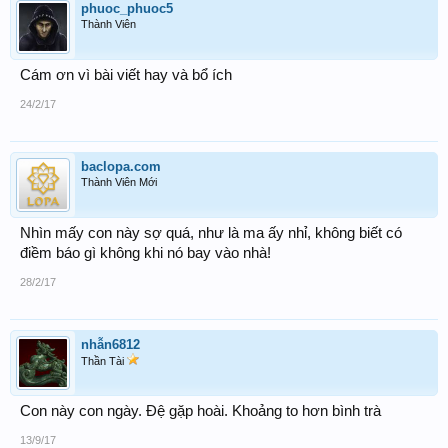
phuoc_phuoc5
Thành Viên
Cám ơn vì bài viết hay và bổ ích
24/2/17
baclopa.com
Thành Viên Mới
Nhìn mấy con này sợ quá, như là ma ấy nhỉ, không biết có
điềm báo gì không khi nó bay vào nhà!
28/2/17
nhẫn6812
Thần Tài
Con này con ngày. Đệ gặp hoài. Khoảng to hơn bình trà
13/9/17