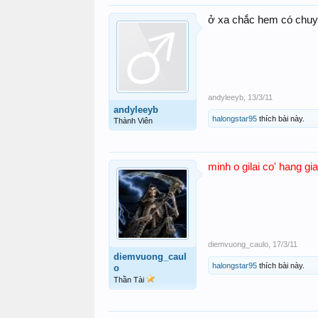
ở xa chắc hem có chuyể
andyleeyb
,
13/3/11
andyleeyb
halongstar95
thích bài này.
Thành Viên
minh o gilai co' hang gi
diemvuong_caulo
,
17/3/11
diemvuong_caul
halongstar95
thích bài này.
o
Thần Tài