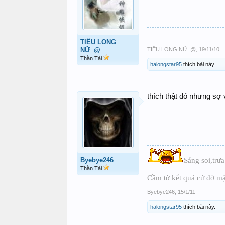
TIỂU LONG
NỮ_@
TIỂU LONG NỮ_@
,
19/11/10
Thần Tài
halongstar95
thích bài này.
thích thật đó nhưng sợ
Byebye246
Sáng soi,trư
Thần Tài
Cầm tờ kết quả cứ đờ mặ
Byebye246
,
15/1/11
halongstar95
thích bài này.