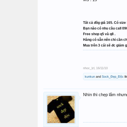
Tất cả đồg giá 165. Có size 
Bạn nào có nhu cầu call 
Free shop q5 và q8 .
Hàng có sẵn nên chỉ cần ch
Mua trên 3 cái sẽ đc giảm g
nhoc_lzl
,
16/11/10
kunkun
and
Sock_Đẹp_Độc
li
Nhìn thì chẹp lắm nhưng