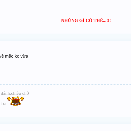
NHỮNG GÌ CÓ THỂ...!!!
 về mặc ko vừa
a đánh,chiều chờ
t ra