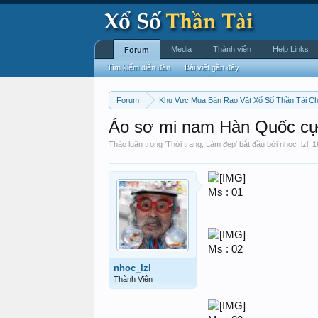
Media
Thành viên
Help Links
Forum
Tìm kiếm diễn đàn
Bài viết gần đây
Forum
Khu Vực Mua Bán Rao Vặt Xổ Số Thần Tài C
Áo sơ mi nam Hàn Quốc cực 
Thảo luận trong '
Thời trang, Làm đẹp
' bắt đầu bởi
nhoc_lzl
,
1
Ms : 01
Ms : 02
nhoc_lzl
Thành Viên