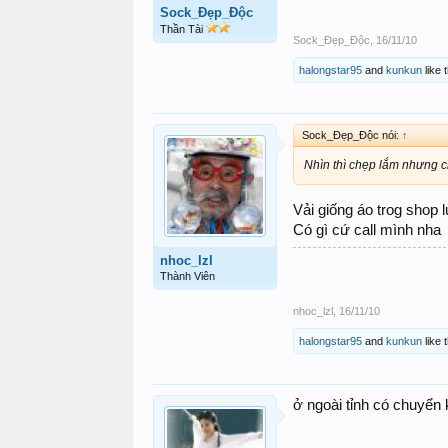
Sock_Đẹp_Độc
Thần Tài
Sock_Đẹp_Độc
,
16/11/10
halongstar95
and
kunkun
like t
Sock_Đẹp_Độc nói:
↑
Nhìn thì chẹp lắm nhưng ch
Vải giống áo trog shop l
Có gì cứ call mình nha
nhoc_lzl
Thành Viên
nhoc_lzl
,
16/11/10
halongstar95
and
kunkun
like t
ở ngoài tỉnh có chuyển 