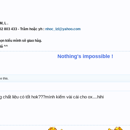
M, L .
0902 803 433 - Trâm hoặc yh :
nhoc_lzl@yahoo.com
ọn kiểu mình sẽ giao hàg.
iá ^^
Nothing's impossible !
ke this.
 chất liệu có tốt hok???mình kiếm vài cái cho ox....hihi