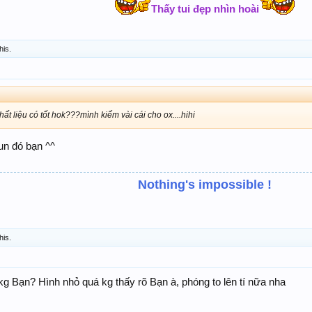
Thấy tui đẹp nhìn hoài
his.
ất liệu có tốt hok???mình kiếm vài cái cho ox....hihi
un đó bạn ^^
Nothing's impossible !
his.
kg Bạn? Hình nhỏ quá kg thấy rõ Bạn à, phóng to lên tí nữa nha