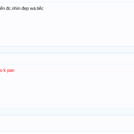
n đc.nhìn đẹp wá.tiếc
ao k pan