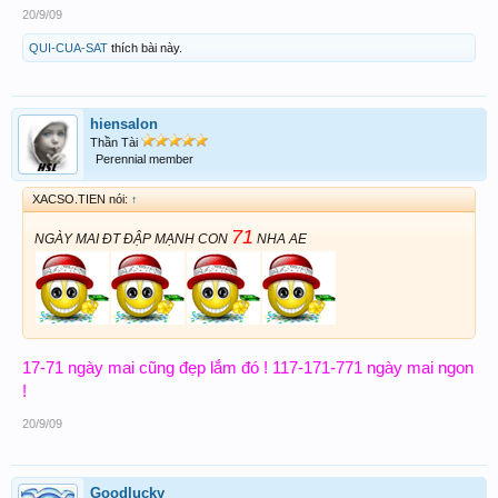
20/9/09
QUI-CUA-SAT
thích bài này.
hiensalon
Thần Tài
Perennial member
XACSO.TIEN nói:
↑
71
NGÀY MAI ĐT ĐẬP MẠNH CON
NHA AE
17-71 ngày mai cũng đẹp lắm đó ! 117-171-771 ngày mai ngon
!
20/9/09
Goodlucky