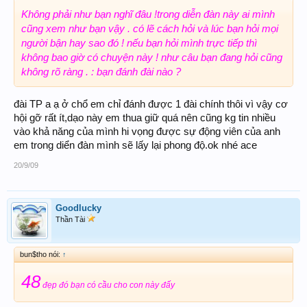
Không phải như bạn nghĩ đâu !trong diễn đàn này ai mình
cũng xem như bạn vậy . có lẽ cách hỏi và lúc bạn hỏi mọi
người bận hay sao đó ! nếu bạn hỏi mình trực tiếp thì
không bao giờ có chuyện này ! như câu bạn đang hỏi cũng
không rõ ràng . : bạn đánh đài nào ?
đài TP a ạ ở chổ em chỉ đánh được 1 đài chính thôi vì vậy cơ
hội gỡ rất ít,dạo này em thua giữ quá nên cũng kg tin nhiều
vào khả năng của mình hi vọng được sự động viên của anh
em trong diển đàn mình sẽ lấy lại phong độ.ok nhé ace
20/9/09
Goodlucky
Thần Tài
bun$tho nói:
↑
48
đẹp đó bạn có cầu cho con này đấy