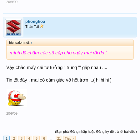
20/9/09
07 47
DT HCM CM
trúng 2 em lãi đủ uống cafe ....
phonghoa
Thần Tài
hiensalon nói:
↑
mình đã chấm các số cặp cho ngày mai rồi đó !
Vậy chắc mấy cái tư tưởng '''trúng ''' gặp nhau ....
Tin tốt đây , mai có cảm giác vô hết trơn ...( hi hi hi )
20/9/09
(Bạn phải Đăng nhập hoặc Đăng ký để trả lời bài viết.)
1
2
3
4
5
6
→
21
Tiếp >