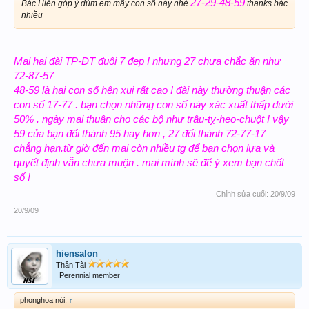
27-29-48-59
Bác Hiền góp ý dùm em mấy con số này nhé
thanks bác
nhiều
Mai hai đài TP-ĐT đuôi 7 đẹp ! nhưng 27 chưa chắc ăn như
72-87-57
48-59 là hai con số hên xui rất cao ! đài này thường thuận các
con số 17-77 . bạn chọn những con số này xác xuất thấp dưới
50% . ngày mai thuân cho các bộ như trâu-tỵ-heo-chuột ! vậy
59 của bạn đổi thành 95 hay hơn , 27 đổi thành 72-77-17
chẳng hạn.từ giờ đến mai còn nhiều tg để bạn chọn lựa và
quyết định vẫn chưa muộn . mai mình sẽ để ý xem bạn chốt
số !
Chỉnh sửa cuối:
20/9/09
20/9/09
hiensalon
Thần Tài
Perennial member
phonghoa nói:
↑