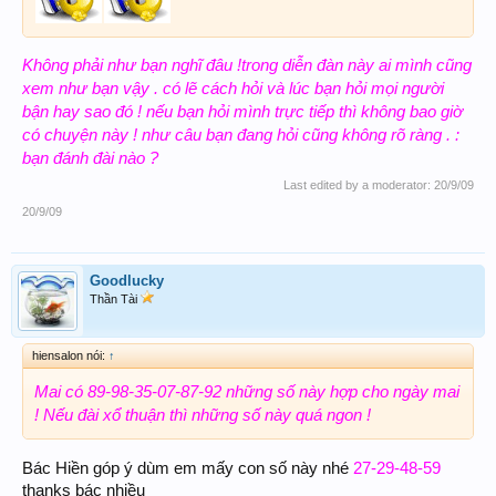
Không phải như bạn nghĩ đâu !trong diễn đàn này ai mình cũng
xem như bạn vậy . có lẽ cách hỏi và lúc bạn hỏi mọi người
bận hay sao đó ! nếu bạn hỏi mình trực tiếp thì không bao giờ
có chuyện này ! như câu bạn đang hỏi cũng không rõ ràng . :
bạn đánh đài nào ?
Last edited by a moderator:
20/9/09
20/9/09
Goodlucky
Thần Tài
hiensalon nói:
↑
Mai có 89-98-35-07-87-92 những số này hợp cho ngày mai
! Nếu đài xổ thuận thì những số này quá ngon !
27-29-48-59
Bác Hiền góp ý dùm em mấy con số này nhé
thanks bác nhiều