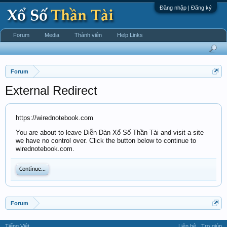
Đăng nhập | Đăng ký
Forum
Media
Thành viên
Help Links
Forum
External Redirect
https://wirednotebook.com
You are about to leave Diễn Đàn Xổ Số Thần Tài and visit a site
we have no control over. Click the button below to continue to
wirednotebook.com.
Continue...
Forum
Tiếng Việt
Liên hệ
Trợ giúp