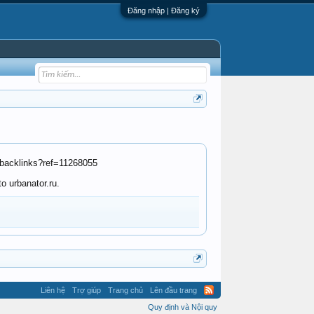
Đăng nhập | Đăng ký
t-backlinks?ref=11268055
o urbanator.ru.
Liên hệ
Trợ giúp
Trang chủ
Lên đầu trang
Quy định và Nội quy