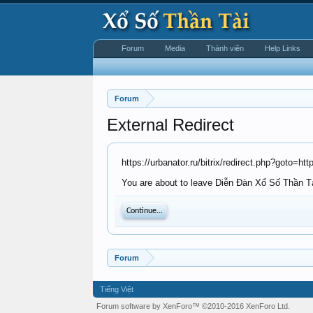
Forum
Media
Thành viên
Help Links
Forum
External Redirect
https://urbanator.ru/bitrix/redirect.php?goto=
You are about to leave Diễn Đàn Xổ Số Thần Tài 
Continue...
Forum
Tiếng Việt
Forum software by XenForo™
©2010-2016 XenForo Ltd.