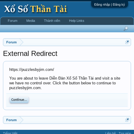
Đăng nhập | Đăng ký
Forum
Media
Thành viên
Help Links
Forum
External Redirect
https://puzzlesbyjim.com/
You are about to leave Diễn Đàn Xổ Số Thần Tài and visit a site
we have no control over. Click the button below to continue to
puzzlesbyjim.com.
Continue...
Forum
Tiếng Việt
Liên hệ
Trợ giúp