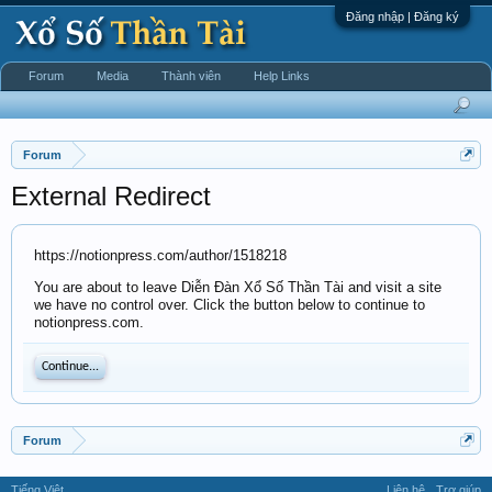
Đăng nhập | Đăng ký
Forum
Media
Thành viên
Help Links
Forum
External Redirect
https://notionpress.com/author/1518218
You are about to leave Diễn Đàn Xổ Số Thần Tài and visit a site
we have no control over. Click the button below to continue to
notionpress.com.
Continue...
Forum
Tiếng Việt
Liên hệ
Trợ giúp