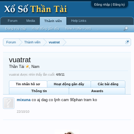
Đăng nhập | Đăng ký
Forum
Media
Help Links
Thành viên
Đang truy cập
Hoạt động gần đây
New Profile Posts
...
Forum
Thành viên
vuatrat
vuatrat
Thần Tài
, Nam
vuatrat được nhìn thấy lần cuối:
4/8/11
Tin nhắn hồ sơ
Hoạt động gần đây
Các bài đăng
Thông tin
Awards
mixuna
co aj dag co ljnh cam 90phan tram ko
22/10/10