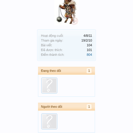
Hoạt động cuối:
4/8/11
Tham gia ngày:
19/2/10
Bài viết:
104
Đã được thích:
101
Điểm thành tích:
804
Đang theo dõi
1
Người theo dõi
1