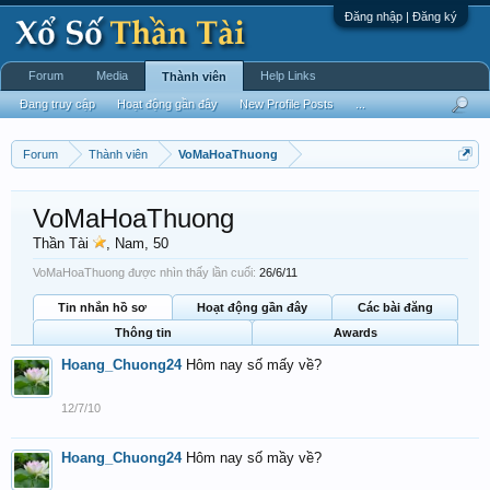
Đăng nhập | Đăng ký
Forum
Media
Help Links
Thành viên
Đang truy cập
Hoạt động gần đây
New Profile Posts
...
Forum
Thành viên
VoMaHoaThuong
VoMaHoaThuong
Thần Tài
, Nam, 50
VoMaHoaThuong được nhìn thấy lần cuối:
26/6/11
Tin nhắn hồ sơ
Hoạt động gần đây
Các bài đăng
Thông tin
Awards
Hoang_Chuong24
Hôm nay số mấy về?
12/7/10
Hoang_Chuong24
Hôm nay số mầy về?