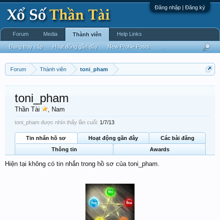
Đăng nhập | Đăng ký
Forum
Media
Help Links
Thành viên
Đang truy cập
Hoạt động gần đây
New Profile Posts
...
Forum
Thành viên
toni_pham
toni_pham
Thần Tài
, Nam
toni_pham được nhìn thấy lần cuối:
1/7/13
Tin nhắn hồ sơ
Hoạt động gần đây
Các bài đăng
Thông tin
Awards
Hiện tại không có tin nhắn trong hồ sơ của toni_pham.