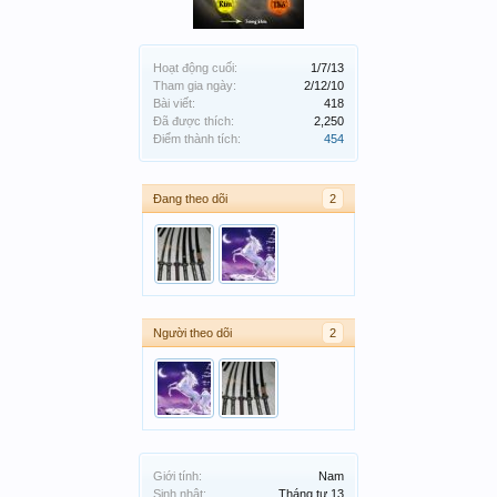
Hoạt động cuối:
1/7/13
Tham gia ngày:
2/12/10
Bài viết:
418
Đã được thích:
2,250
Điểm thành tích:
454
Đang theo dõi
2
Người theo dõi
2
Giới tính:
Nam
Sinh nhật:
Tháng tư 13