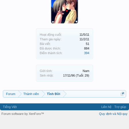
Hoạt động cuối:
11/5/11
Tham gia ngày:
11/2/11
Bài viết:
51
Đã được thích:
884
Điểm thành tích:
394
Giới tính:
Nam
Sinh nhật:
17/11/96
(Tuổi: 29)
Forum
Thành viên
Tình Đời
Tiếng Việt
Liên hệ
Trợ giúp
Forum software by XenForo™
Quy định và Nội quy