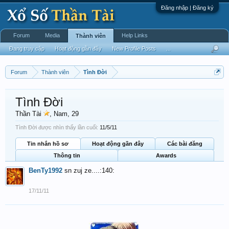
Đăng nhập | Đăng ký
Forum
Media
Help Links
Thành viên
Đang truy cập
Hoạt động gần đây
New Profile Posts
...
Forum
Thành viên
Tình Đời
Tình Đời
Thần Tài
, Nam, 29
Tình Đời được nhìn thấy lần cuối:
11/5/11
Tin nhắn hồ sơ
Hoạt động gần đây
Các bài đăng
Thông tin
Awards
BenTy1992
sn zuj ze....:140:
17/11/11