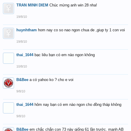
TRAN MINH DIEM
Chúc mừng anh win 28 nha!
19/8/10
huynhtham
hom nay co so nao ngon chua de ,giup ty 1 con voi
19/8/10
thai_1644
bạc liêu bạn có em nào ngon không
10/8/10
B&Bee
a có yahoo ko ? cho e voi
9/8/10
thai_1644
hôm nay bạn có em nào ngon cho đồng tháp không
9/8/10
B&Bee
em chắc chắn con 73 này giống 61 lần trước. mạnh AB