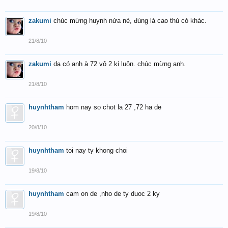
zakumi
chúc mừng huynh nửa nè, đúng là cao thủ có khác.
21/8/10
zakumi
dạ có anh à 72 vô 2 ki luôn. chúc mừng anh.
21/8/10
huynhtham
hom nay so chot la 27 ,72 ha de
20/8/10
huynhtham
toi nay ty khong choi
19/8/10
huynhtham
cam on de ,nho de ty duoc 2 ky
19/8/10