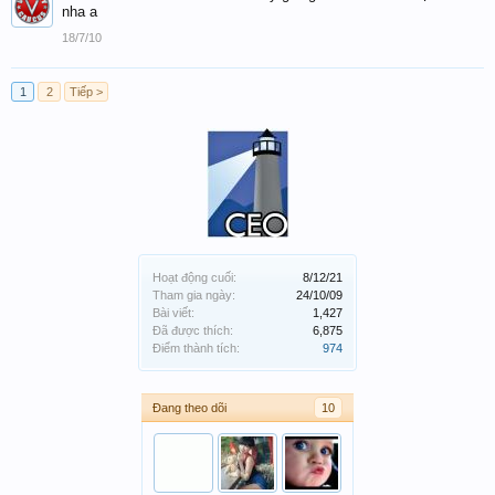
nha a
18/7/10
1
2
Tiếp >
Hoạt động cuối:
8/12/21
Tham gia ngày:
24/10/09
Bài viết:
1,427
Đã được thích:
6,875
Điểm thành tích:
974
Đang theo dõi
10