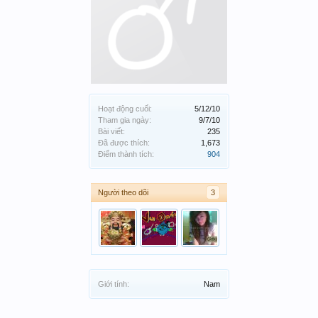
Hoạt động cuối:
5/12/10
Tham gia ngày:
9/7/10
Bài viết:
235
Đã được thích:
1,673
Điểm thành tích:
904
Người theo dõi
3
Giới tính:
Nam