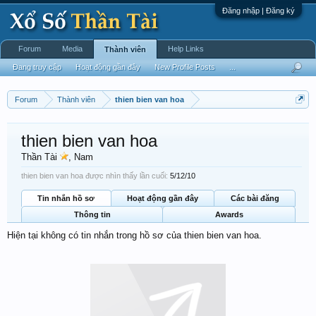
Đăng nhập | Đăng ký
Forum
Media
Help Links
Thành viên
Đang truy cập
Hoạt động gần đây
New Profile Posts
...
Forum
Thành viên
thien bien van hoa
thien bien van hoa
Thần Tài
, Nam
thien bien van hoa được nhìn thấy lần cuối:
5/12/10
Tin nhắn hồ sơ
Hoạt động gần đây
Các bài đăng
Thông tin
Awards
Hiện tại không có tin nhắn trong hồ sơ của thien bien van hoa.