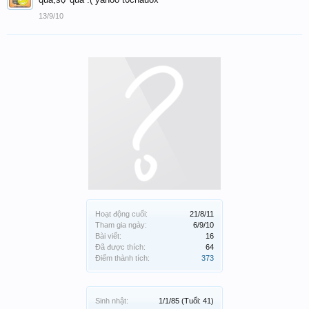
13/9/10
Hoạt động cuối:
21/8/11
Tham gia ngày:
6/9/10
Bài viết:
16
Đã được thích:
64
Điểm thành tích:
373
Sinh nhật:
1/1/85
(Tuổi: 41)