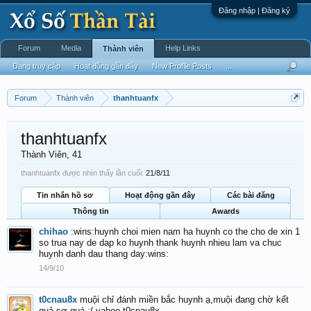
Đăng nhập | Đăng ký
Forum
Media
Help Links
Thành viên
Đang truy cập
Hoạt động gần đây
New Profile Posts
...
Forum
Thành viên
thanhtuanfx
thanhtuanfx
Thành Viên
, 41
thanhtuanfx được nhìn thấy lần cuối:
21/8/11
Tin nhắn hồ sơ
Hoạt động gần đây
Các bài đăng
Thông tin
Awards
chihao
:wins:huynh choi mien nam ha huynh co the cho de xin 1
so trua nay de dap ko huynh thank huynh nhieu lam va chuc
huynh danh dau thang day:wins:
14/9/10
t0cnau8x
muội chỉ đánh miền bắc huynh ạ,muội đang chờ kết
quả,sợ quá :( yahoo t0cnau8x