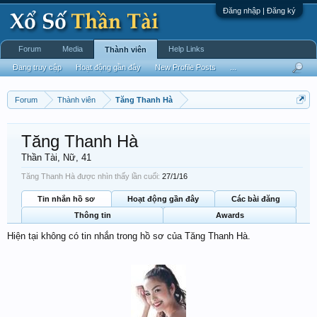
Đăng nhập | Đăng ký
Forum
Media
Help Links
Thành viên
Đang truy cập
Hoạt động gần đây
New Profile Posts
...
Forum
Thành viên
Tăng Thanh Hà
Tăng Thanh Hà
Thần Tài
, Nữ, 41
Tăng Thanh Hà được nhìn thấy lần cuối:
27/1/16
Tin nhắn hồ sơ
Hoạt động gần đây
Các bài đăng
Thông tin
Awards
Hiện tại không có tin nhắn trong hồ sơ của Tăng Thanh Hà.