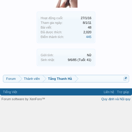
Hoạt động cuối:
27/1/16
Tham gia ngày:
8/1/11
Bài viết:
48
Đã được thích:
2,020
Điểm thành tích:
445
Giới tính:
Nữ
Sinh nhật:
9/6/85
(Tuổi: 41)
Forum
Thành viên
Tăng Thanh Hà
Tiếng Việt
Liên hệ
Trợ giúp
Forum software by XenForo™
Quy định và Nội quy