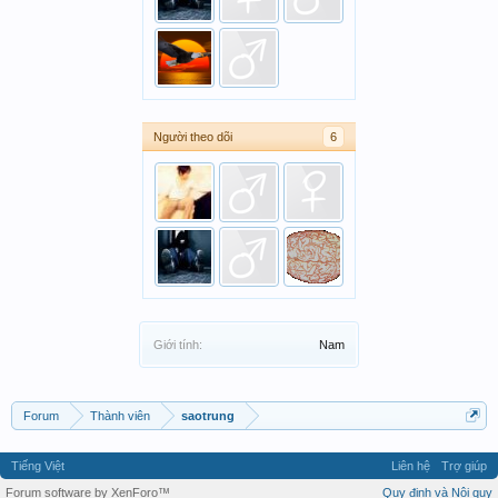
Người theo dõi
6
Giới tính:
Nam
Forum
Thành viên
saotrung
Tiếng Việt
Liên hệ
Trợ giúp
Forum software by XenForo™
Quy định và Nội quy