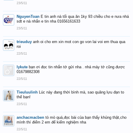
23/5/11
NguyenToan
E tin anh nà tối qua ăn 1ky 93 chiều cho e nưa nhá
sdt e nà nhắn e tin nha 01656161633
23/5/11
trieuduy
anh oi cho em xin mot con go von lai voi em thua qua
roi
22/5/11
lykute
bạn ơi đọc tin nhắn tớ gửi nha . nhá máy tớ cũng được
01679882308
22/5/11
Tieuluulinh
Lúc này đang thời bình mà, sao quăng lựu đạn to
thế bạn!
22/5/11
anchacmacben
tò mò quá,đọc bài của bạn thấy khủng thật,cho
mình thí điểm 2 em để kiểm nghiệm nha
22/5/11