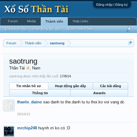
Đăng nhập | Đăng ký
Forum
Media
Help Links
Thành viên
Đang truy cập
Hoạt động gần đây
New Profile Posts
...
Forum
Thành viên
saotrung
saotrung
Thần Tài
, Nam
saotrung được nhìn thấy lần cuối:
17/8/14
Tin nhắn hồ sơ
Hoạt động gần đây
Các bài đăng
Thông tin
Awards
thanlo_daino
sao danh to the.danh tu tu thoi.ko voi vang dc
29/10/13
mrchip248
huynh ơi ko có :D