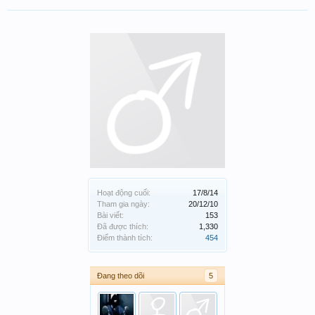
Hoạt động cuối:
17/8/14
Tham gia ngày:
20/12/10
Bài viết:
153
Đã được thích:
1,330
Điểm thành tích:
454
Đang theo dõi
5