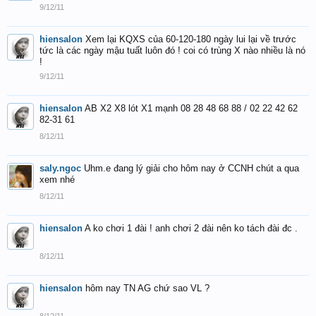
9/12/11
hiensalon
Xem lại KQXS của 60-120-180 ngày lui lại về trước
tức là các ngày mậu tuất luôn đó ! coi có trùng X nào nhiều là nó
!
9/12/11
hiensalon
AB X2 X8 lót X1 mạnh 08 28 48 68 88 / 02 22 42 62
82-31 61
8/12/11
saly.ngoc
Uhm.e đang lý giải cho hôm nay ở CCNH chút a qua
xem nhé
8/12/11
hiensalon
A ko chơi 1 đài ! anh chơi 2 đài nên ko tách đài đc .
8/12/11
hiensalon
hôm nay TN AG chứ sao VL ?