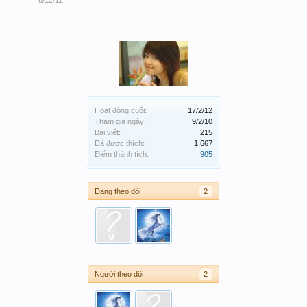
8/12/11
Hoạt động cuối:
17/2/12
Tham gia ngày:
9/2/10
Bài viết:
215
Đã được thích:
1,667
Điểm thành tích:
905
Đang theo dõi
2
Người theo dõi
2