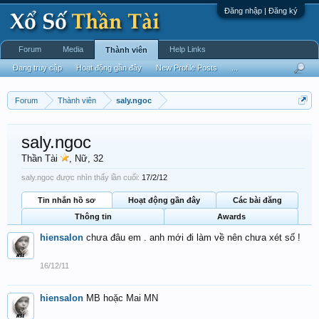
Đăng nhập | Đăng ký
Forum
Media
Help Links
Thành viên
Đang truy cập
Hoạt động gần đây
New Profile Posts
...
Forum
Thành viên
saly.ngoc
saly.ngoc
Thần Tài
, Nữ, 32
saly.ngoc được nhìn thấy lần cuối:
17/2/12
Tin nhắn hồ sơ
Hoạt động gần đây
Các bài đăng
Thông tin
Awards
hiensalon
chưa đâu em . anh mới đi làm về nên chưa xét số !
16/12/11
hiensalon
MB hoặc Mai MN