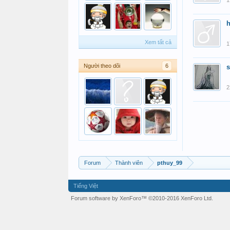
1
h
Xem tất cả
1
Người theo dõi
6
s
2
Forum
Thành viên
pthuy_99
Tiếng Việt
Forum software by XenForo™
©2010-2016 XenForo Ltd.