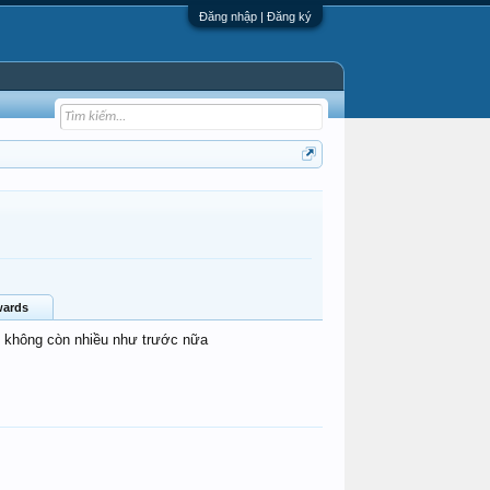
Đăng nhập | Đăng ký
ards
ù không còn nhiều như trước nữa
Lê Hoài Anh
Smod_00
MEGAI