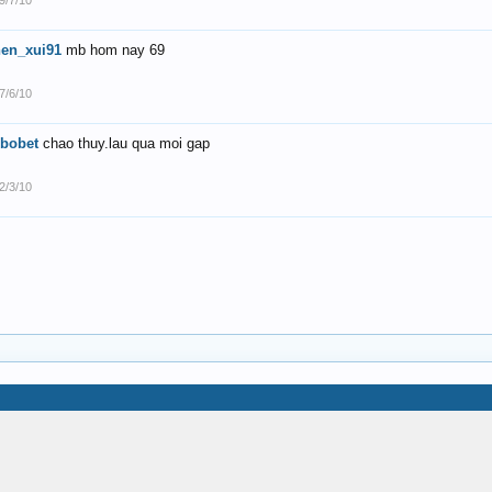
9/7/10
en_xui91
mb hom nay 69
7/6/10
bobet
chao thuy.lau qua moi gap
2/3/10