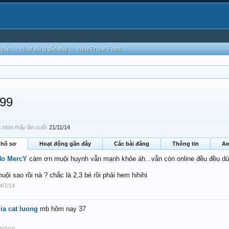
 cập
Hoạt động gần đây
New Profile Posts
_99
nhìn thấy lần cuối:
21/11/14
 hồ sơ
Hoạt động gần đây
Các bài đăng
Thông tin
Aw
No MercY
cám ơn muội huynh vẫn mạnh khỏe áh...vẫn còn online đều đều d
uội sao rồi nà ? chắc là 2,3 bé rồi phải hem hihihi
4/7/14
ia cat luong
mb hôm nay 37