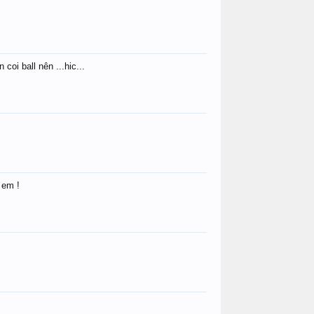
coi ball nên ...hic...
 em !