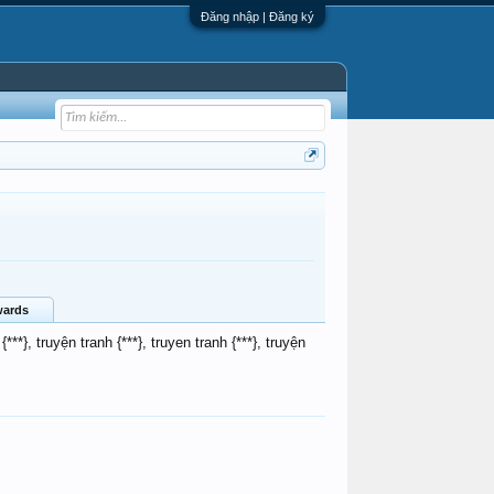
Đăng nhập | Đăng ký
ards
n {***}, truyện tranh {***}, truyen tranh {***}, truyện