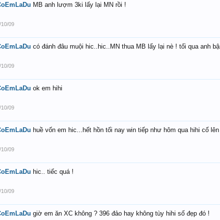
CoEmLaDu
MB anh lượm 3ki lấy lại MN rồi !
/10/09
CoEmLaDu
có đánh đâu muội hic..hic..MN thua MB lấy lại nè ! tối qua anh bận 
/10/09
CoEmLaDu
ok em hihi
/10/09
CoEmLaDu
huề vốn em hic...hết hồn tối nay win tiếp như hôm qua hihi cố lên
/10/09
CoEmLaDu
hic.. tiếc quá !
/10/09
CoEmLaDu
giờ em ăn XC không ? 396 đảo hay không tùy hihi số đẹp đó !