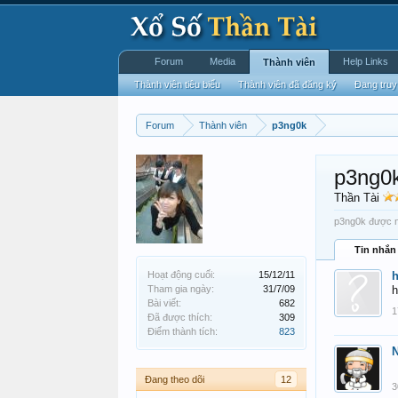
Forum
Media
Help Links
Thành viên
Thành viên tiêu biểu
Thành viên đã đăng ký
Đang truy
Forum
Thành viên
p3ng0k
p3ng0
Thần Tài
p3ng0k được nh
Tin nhắn
Hoạt động cuối:
15/12/11
Tham gia ngày:
31/7/09
h
Bài viết:
682
1
Đã được thích:
309
Điểm thành tích:
823
Đang theo dõi
12
3