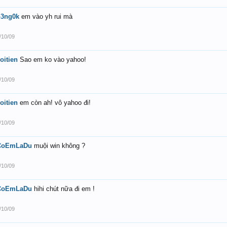
p3ng0k
em vào yh rui mà
/10/09
oitien
Sao em ko vào yahoo!
/10/09
oitien
em còn ah! vô yahoo đi!
/10/09
CoEmLaDu
muội win không ?
/10/09
CoEmLaDu
hihi chút nữa đi em !
/10/09