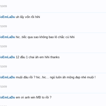
/10/09
CoEmLaDu
uh lấy vốn rồi hihi
/10/09
CoEmLaDu
hic..tiếc qua sao không bao lô chắc cú hihi
/10/09
CoEmLaDu
12 đầu 1 chai àh em hihi thanks
/10/09
CoEmLaDu
muội đâu rồi ? hic..hic... ngủ luôn àh mộng đẹp nhé muội !
/10/09
CoEmLaDu
em ơi anh win MB to rồi ?