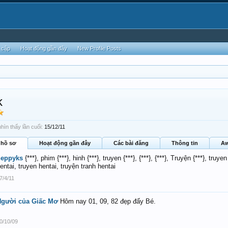
 cập
Hoạt động gần đây
New Profile Posts
k
ìn thấy lần cuối:
15/12/11
 hồ sơ
Hoạt động gần đây
Các bài đăng
Thông tin
Aw
heppyks
{***}, phim {***}, hinh {***}, truyen {***}, {***}, {***}, Truyện {***}, truye
entai, truyen hentai, truyện tranh hentai
7/4/11
Người của Giấc Mơ
Hôm nay 01, 09, 82 đẹp đấy Bé.
0/10/09