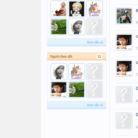
8
c
Xem tất cả
7
Người theo dõi
11
c
7
6
Xem tất cả
6