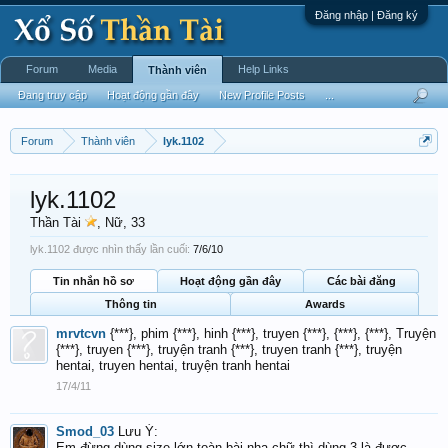
Đăng nhập | Đăng ký
Forum
Media
Help Links
Thành viên
Đang truy cập
Hoạt động gần đây
New Profile Posts
...
Forum
Thành viên
lyk.1102
lyk.1102
Thần Tài
, Nữ, 33
lyk.1102 được nhìn thấy lần cuối:
7/6/10
Tin nhắn hồ sơ
Hoạt động gần đây
Các bài đăng
Thông tin
Awards
mrvtcvn
{***}, phim {***}, hinh {***}, truyen {***}, {***}, {***}, Truyện
{***}, truyen {***}, truyện tranh {***}, truyen tranh {***}, truyện
hentai, truyen hentai, truyện tranh hentai
17/4/11
Smod_03
Lưu Ý:
Em đừng dùng size lớn toàn bài nha,chữ thì dùng 3 là được