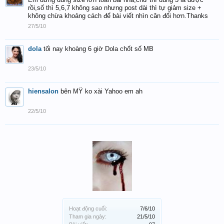
rồi,số thì 5,6,7 không sao nhưng post dài thì tự giảm size +
không chừa khoảng cách để bài viết nhìn cân đối hơn.Thanks
27/5/10
dola
tối nay khoàng 6 giờ Dola chốt số MB
23/5/10
hiensalon
bên MỸ ko xài Yahoo em ah
22/5/10
Hoạt động cuối:
7/6/10
Tham gia ngày:
21/5/10