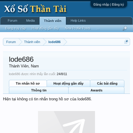
Đăng nhập | Đăng ký
Forum
Media
Help Links
Thành viên
Đang truy cập
Hoạt động gần đây
New Profile Posts
...
Forum
Thành viên
lode686
lode686
Thành Viên
, Nam
lode686 được nhìn thấy lần cuối:
24/8/11
Tin nhắn hồ sơ
Hoạt động gần đây
Các bài đăng
Thông tin
Awards
Hiện tại không có tin nhắn trong hồ sơ của lode686.