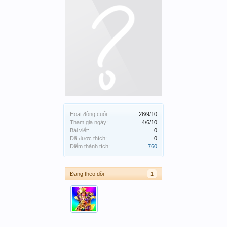
Hoạt động cuối:
28/9/10
Tham gia ngày:
4/6/10
Bài viết:
0
Đã được thích:
0
Điểm thành tích:
760
Đang theo dõi
1