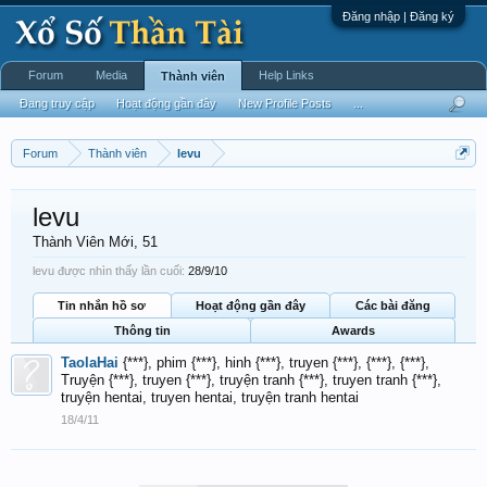
Đăng nhập | Đăng ký
Forum
Media
Help Links
Thành viên
Đang truy cập
Hoạt động gần đây
New Profile Posts
...
Forum
Thành viên
levu
levu
Thành Viên Mới
, 51
levu được nhìn thấy lần cuối:
28/9/10
Tin nhắn hồ sơ
Hoạt động gần đây
Các bài đăng
Thông tin
Awards
TaolaHai
{***}, phim {***}, hinh {***}, truyen {***}, {***}, {***},
Truyện {***}, truyen {***}, truyện tranh {***}, truyen tranh {***},
truyện hentai, truyen hentai, truyện tranh hentai
18/4/11