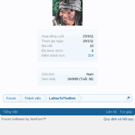
Hoạt động cuối:
23/3/11
Tham gia ngày:
20/1/11
Bài viết:
10
Đã được thích:
6
Điểm thành tích:
314
Giới tính:
Nam
Sinh nhật:
26/9/89
(Tuổi: 36)
Forum
Thành viên
LaHanTeTheBmt
Tiếng Việt
Liên hệ
Trợ giúp
Forum software by XenForo™
Quy định và Nội quy