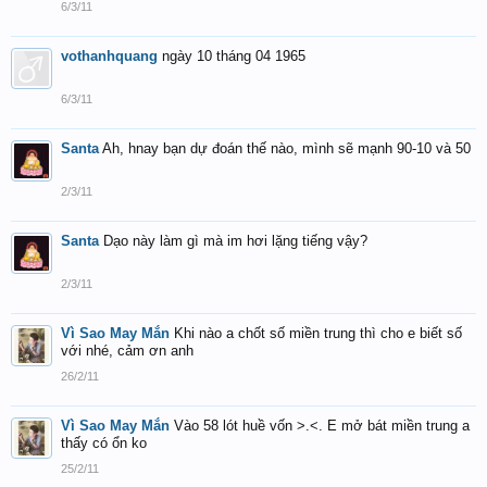
6/3/11
vothanhquang
ngày 10 tháng 04 1965
6/3/11
Santa
Ah, hnay bạn dự đoán thế nào, mình sẽ mạnh 90-10 và 50
2/3/11
Santa
Dạo này làm gì mà im hơi lặng tiếng vậy?
2/3/11
Vì Sao May Mắn
Khi nào a chốt số miền trung thì cho e biết số
với nhé, cảm ơn anh
26/2/11
Vì Sao May Mắn
Vào 58 lót huề vốn >.<. E mở bát miền trung a
thấy có ổn ko
25/2/11