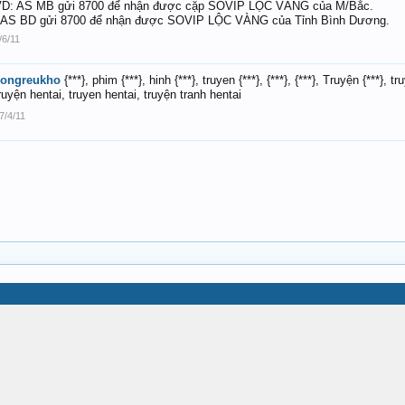
D: AS MB gửi 8700 để nhận được cặp SOVIP LỘC VÀNG của M/Bắc.
 AS BD gửi 8700 để nhận được SOVIP LỘC VÀNG của Tỉnh Bình Dương.
/6/11
congreukho
{***}, phim {***}, hinh {***}, truyen {***}, {***}, {***}, Truyện {***}, t
ruyện hentai, truyen hentai, truyện tranh hentai
7/4/11