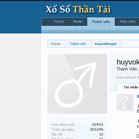
Forum
Media
Help Links
Thành viên
Thành viên tiêu biểu
Thành viên đã đăng ký
Đang truy
Forum
Thành viên
huyvokhuyet
huyvo
Thành Viên
huyvokhuyet đư
Tin nhắn
-
B
-
Hoạt động cuối:
10/4/13
s
Tham gia ngày:
25/12/09
Bài viết:
16
C