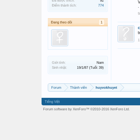
Đã được thích:
92
V
Điểm thành tích:
774
·
9
Đang theo dõi
1
t
1
Giới tính:
Nam
Sinh nhật:
19/1/87
(Tuổi: 39)
Forum
Thành viên
huyvokhuyet
Tiếng Việt
Forum software by XenForo™
©2010-2016 XenForo Ltd.