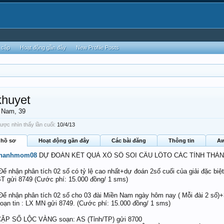
 cập
Hoạt động gần đây
New Profile Posts
khuyet
, Nam, 39
ợc nhìn thấy lần cuối:
10/4/13
 hồ sơ
Hoạt động gần đây
Các bài đăng
Thông tin
Aw
thanhmom08
DỰ ĐOÁN KẾT QUẢ XỔ SỐ SOI CẦU LÔTO CÁC TỈNH THÀ
Để nhận phân tích 02 số có tỷ lệ cao nhất+dự đoán 2số cuối của giải đặc biệ
T gửi 8749 (Cước phí: 15.000 đồng/ 1 sms)
Để nhận phân tích 02 số cho 03 đài Miền Nam ngày hôm nay ( Mỗi đài 2 số)
oạn tin : LX MN gửi 8749. (Cước phí: 15.000 đồng/ 1 sms)
ẶP SỐ LỘC VÀNG soạn: AS (Tỉnh/TP) gửi 8700