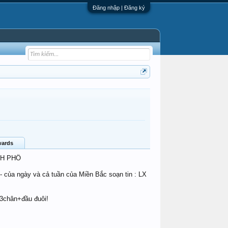
Đăng nhập | Đăng ký
ards
NH PHỐ
t- của ngày và cả tuần của Miền Bắc soạn tin : LX
+3chân+đầu đuôi!