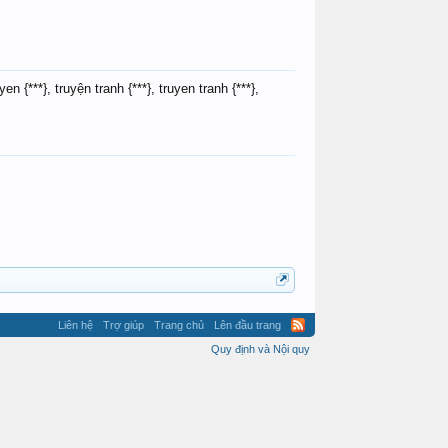
ruyen {***}, truyện tranh {***}, truyen tranh {***},
Đấu trường 100
Liên hệ
Trợ giúp
Trang chủ
Lên đầu trang
Quy định và Nội quy