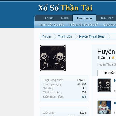
Forum
Media
Help Links
Thành viên
Thành viên tiêu biểu
Thành viên đã đăng ký
Đang truy
Forum
Thành viên
Huyền Thoại Sống
Huyền
Thần Tài
Huyền Thoại Số
Tin nhắn
Hoạt động cuối:
12/2/11
Tham gia ngày:
2/10/10
Bài viết:
91
5
Đã được thích:
268
Điểm thành tích:
414
p
Giới tính:
Nam
5