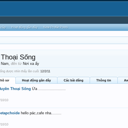
 cập
Hoạt động gần đây
New Profile Posts
 Thoại Sống
, Nam,
đến từ
Nơi xa ấy
ng được nhìn thấy lần cuối:
12/2/11
 hồ sơ
Hoạt động gần đây
Các bài đăng
Thông tin
Aw
Huyền Thoại Sống
Ừa ........................
/10/10
etapchoide
hello pác,cafe nha.........
/10/10