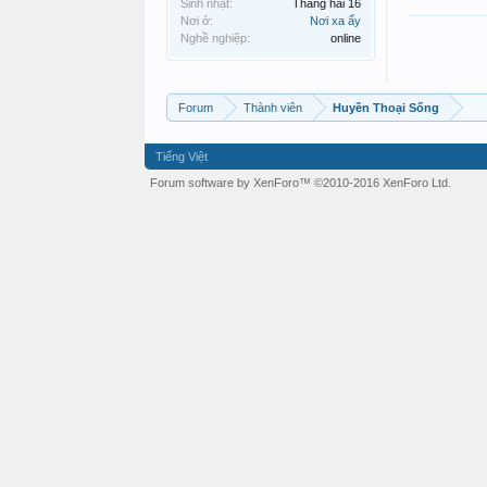
Sinh nhật:
Tháng hai 16
Nơi ở:
Nơi xa ấy
Nghề nghiệp:
online
Forum
Thành viên
Huyền Thoại Sống
Tiếng Việt
Forum software by XenForo™
©2010-2016 XenForo Ltd.